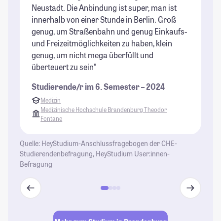
Neustadt. Die Anbindung ist super, man ist
vo
innerhalb von einer Stunde in Berlin. Groß
pe
genug, um Straßenbahn und genug Einkaufs-
ÖP
und Freizeitmöglichkeiten zu haben, klein
Wa
genug, um nicht mega überfüllt und
al
überteuert zu sein"
au
Studierende/r im 6. Semester – 2024
St
Medizin
Medizinische Hochschule Brandenburg Theodor
Fontane
Quelle: HeyStudium-Anschlussfragebogen der CHE-
Studierendenbefragung, HeyStudium User:innen-
Befragung