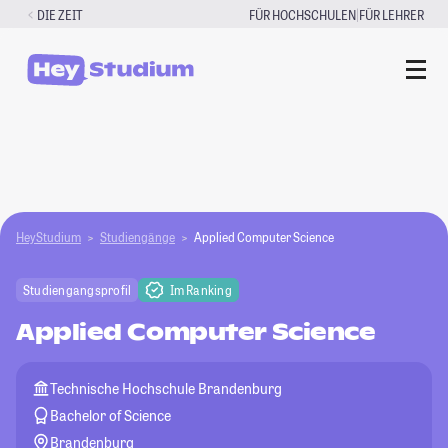
Zum
|
DIE ZEIT
FÜR HOCHSCHULEN
FÜR LEHRER
Inhalt
springen
HeyStudium
Studiengänge
Applied Computer Science
Studiengangsprofil
Im Ranking
Applied Computer Science
Technische Hochschule Brandenburg
Bachelor of Science
Brandenburg