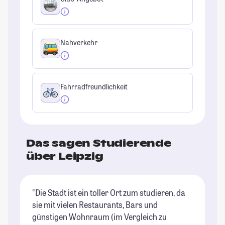
Nahverkehr
Fahrradfreundlichkeit
Das sagen Studierende
über Leipzig
"Die Stadt ist ein toller Ort zum studieren, da
"L
sie mit vielen Restaurants, Bars und
al
günstigen Wohnraum (im Vergleich zu
Mö