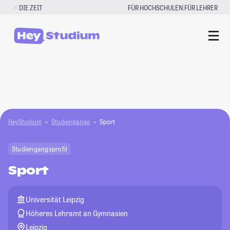
Zum
|
DIE ZEIT
FÜR HOCHSCHULEN
FÜR LEHRER
Inhalt
springen
HeyStudium
Studiengänge
Sport
Studiengangsprofil
Sport
Universität Leipzig
Höheres Lehramt an Gymnasien
Leipzig