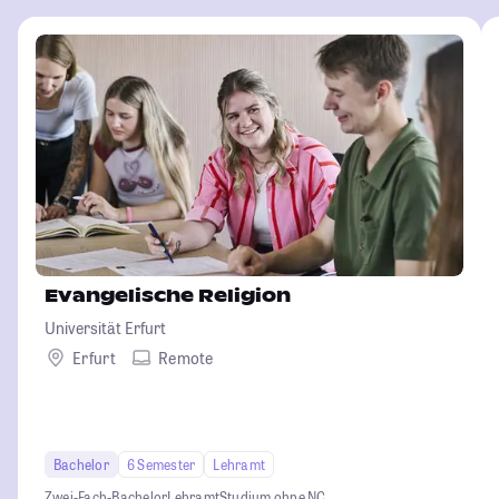
Evangelische Religion
Universität Erfurt
Erfurt
Remote
Bachelor
6 Semester
Lehramt
Zwei-Fach-Bachelor
Lehramt
Studium ohne NC