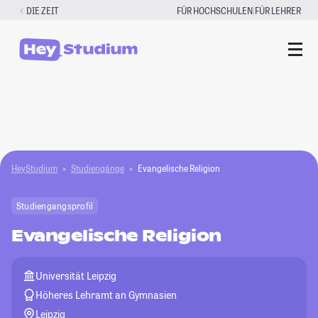
Zum
|
DIE ZEIT
FÜR HOCHSCHULEN
FÜR LEHRER
Inhalt
springen
HeyStudium
Studiengänge
Evangelische Religion
Studiengangsprofil
Evangelische Religion
Universität Leipzig
Höheres Lehramt an Gymnasien
Leipzig