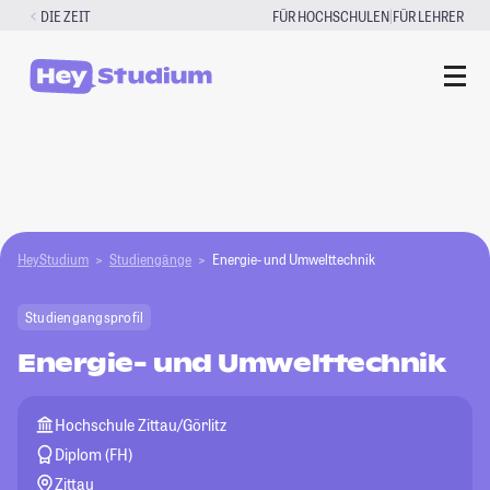
Zum
|
DIE ZEIT
FÜR HOCHSCHULEN
FÜR LEHRER
Inhalt
springen
HeyStudium
Studiengänge
Energie- und Umwelttechnik
Studiengangsprofil
Energie- und Umwelttechnik
Hochschule Zittau/Görlitz
Diplom (FH)
Zittau