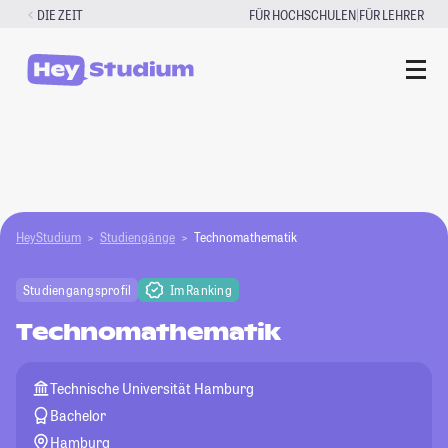
Zum
|
DIE ZEIT
FÜR HOCHSCHULEN
FÜR LEHRER
Inhalt
springen
HeyStudium
Studiengänge
Technomathematik
Studiengangsprofil
Im Ranking
Technomathematik
Technische Universität Hamburg
Bachelor
Hamburg