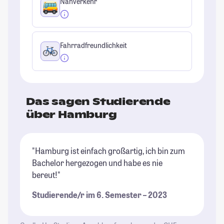
Nahverkehr
Fahrradfreundlichkeit
Das sagen Studierende
über Hamburg
"Hamburg ist einfach großartig, ich bin zum
"H
Bachelor hergezogen und habe es nie
St
bereut!"
Studierende/r im 6. Semester – 2023