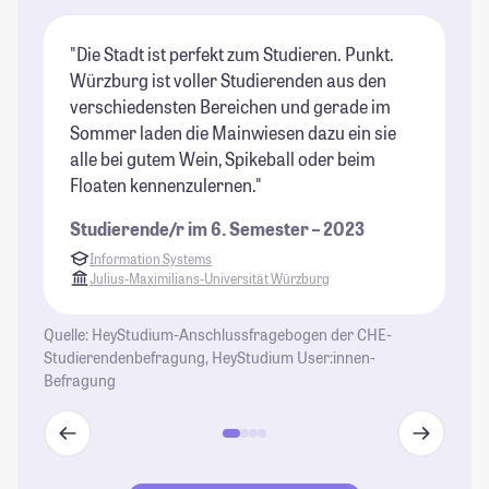
"Die Stadt ist perfekt zum Studieren. Punkt.
"W
Würzburg ist voller Studierenden aus den
ju
verschiedensten Bereichen und gerade im
Fr
Sommer laden die Mainwiesen dazu ein sie
la
alle bei gutem Wein, Spikeball oder beim
ve
Floaten kennenzulernen."
sp
Ge
Studierende/r im 6. Semester – 2023
St
Information Systems
Julius-Maximilians-Universität Würzburg
Quelle: HeyStudium-Anschlussfragebogen der CHE-
Studierendenbefragung, HeyStudium User:innen-
Befragung