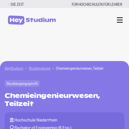
Zum
|
DIE ZEIT
FÜR HOCHSCHULEN
FÜR LEHRER
Inhalt
springen
HeyStudium
Studiengänge
Chemieingenieurwesen, Teilzeit
Studiengangsprofil
Chemieingenieurwesen,
Teilzeit
Hochschule Niederrhein
Bachelor of Engineering (B.Eng.)