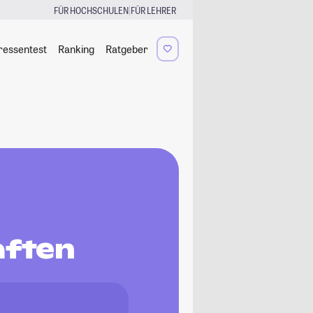
|
FÜR HOCHSCHULEN
FÜR LEHRER
ressentest
Ranking
Ratgeber
aften