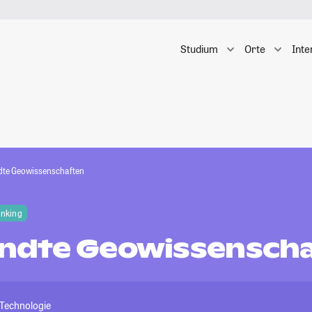
Studium
Orte
Inte
te Geowissenschaften
anking
ndte Geowissensch
 Technologie