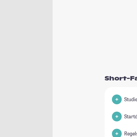
Short-F
Start
Regel