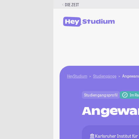
Zum
DIE ZEIT
Inhalt
springen
HeyStudium
Studiengänge
Angewand
Studiengangsprofil
Im R
Angewa
Karlsruher Institut für