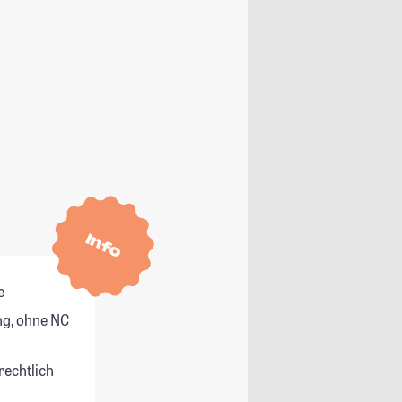
Info
e
g, ohne NC
rechtlich