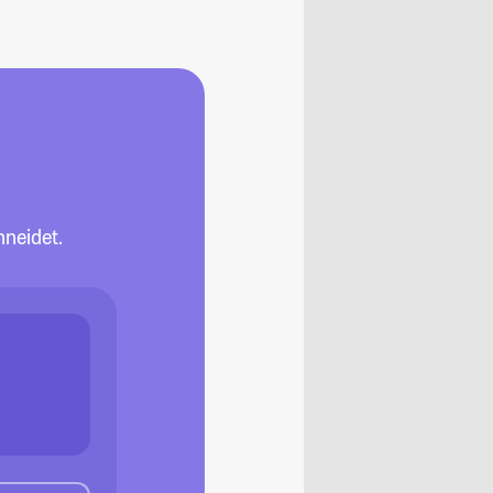
neidet.