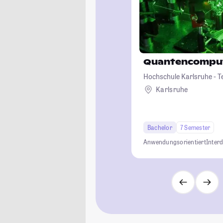
Quantencompu
Hochschule Karlsruhe - T
Karlsruhe
Bachelor
7 Semester
Anwendungsorientiert
Interd