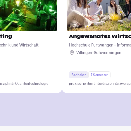
ting
Angewandtes Wirtsc
echnik und Wirtschaft
Hochschule Furtwangen - Informat
Wirtschaft, Medien, Gesundheit
Villingen-Schwenningen
Bachelor
7 Semester
isziplinär
Quantentechnologie
praxisorientiert
interdisziplinär
zweisp