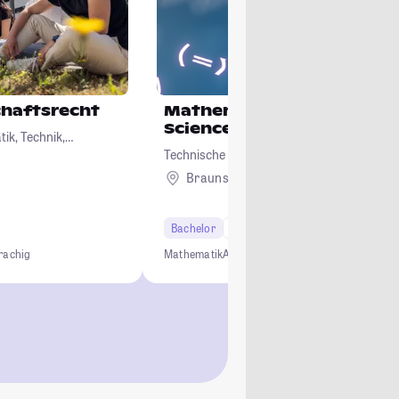
haftsrecht
Mathematik für Computat
Sciences
ik, Technik,
Technische Universität Braunschweig
Braunschweig
Bachelor
6 Semester
rachig
Mathematik
Anwendungsorientiert
Persönlich