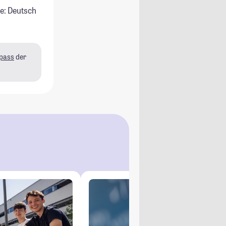
e: Deutsch
pass
der