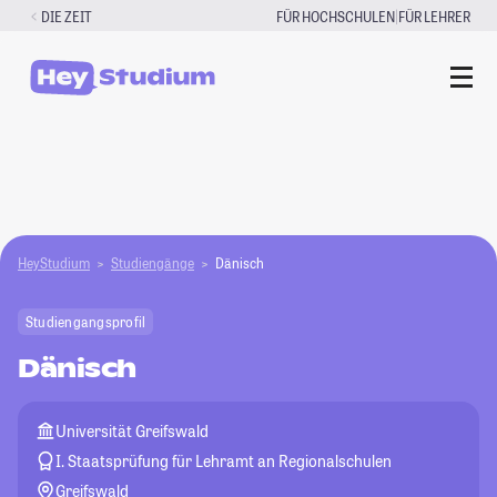
Zum
|
DIE ZEIT
FÜR HOCHSCHULEN
FÜR LEHRER
Inhalt
springen
HeyStudium
Studiengänge
Dänisch
Studiengangsprofil
Dänisch
Universität Greifswald
I. Staatsprüfung für Lehramt an Regionalschulen
Greifswald