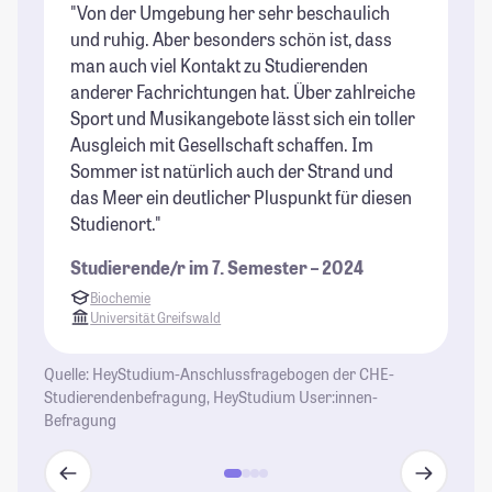
"Von der Umgebung her sehr beschaulich
"I
und ruhig. Aber besonders schön ist, dass
un
man auch viel Kontakt zu Studierenden
St
anderer Fachrichtungen hat. Über zahlreiche
ma
Sport und Musikangebote lässt sich ein toller
de
Ausgleich mit Gesellschaft schaffen. Im
un
Sommer ist natürlich auch der Strand und
se
das Meer ein deutlicher Pluspunkt für diesen
St
Studienort."
Studierende/r im 7. Semester – 2024
Biochemie
Universität Greifswald
Quelle: HeyStudium-Anschlussfragebogen der CHE-
Studierendenbefragung, HeyStudium User:innen-
Befragung