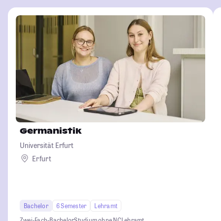
Germanistik
Universität Erfurt
Erfurt
Bachelor
6 Semester
Lehramt
Zwei-Fach-Bachelor
Studium ohne NC
Lehramt