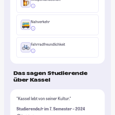
Nahverkehr
Fahrradfreundlichkeit
Das sagen Studierende
über Kassel
"Kassel lebt von seiner Kultur."
"B
so
Studierende/r im 7. Semester – 2024
St