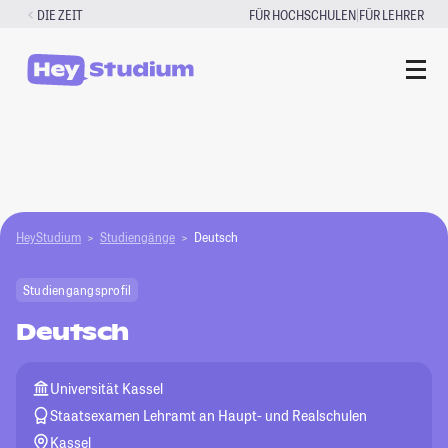
Zum
|
DIE ZEIT
FÜR HOCHSCHULEN
FÜR LEHRER
Inhalt
springen
HeyStudium
Studiengänge
Deutsch
Studiengangsprofil
Deutsch
Universität Kassel
Staatsexamen Lehramt an Haupt- und Realschulen
Kassel