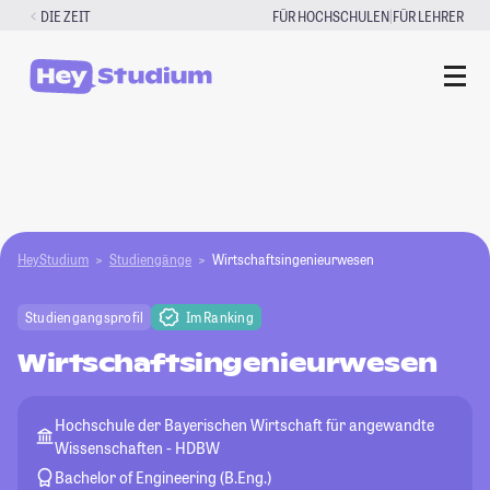
Zum
|
DIE ZEIT
FÜR HOCHSCHULEN
FÜR LEHRER
Inhalt
springen
HeyStudium
Studiengänge
Wirtschaftsingenieurwesen
Studiengangsprofil
Im Ranking
Wirtschaftsingenieurwesen
Hochschule der Bayerischen Wirtschaft für angewandte
Wissenschaften - HDBW
Bachelor of Engineering (B.Eng.)