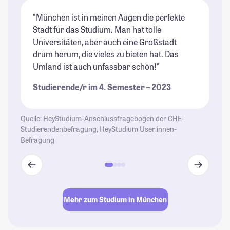
"München ist in meinen Augen die perfekte
"G
Stadt für das Studium. Man hat tolle
un
Universitäten, aber auch eine Großstadt
St
drum herum, die vieles zu bieten hat. Das
Umland ist auch unfassbar schön!"
Studierende/r im 4. Semester – 2023
Quelle: HeyStudium-Anschlussfragebogen der CHE-
Studierendenbefragung, HeyStudium User:innen-
Befragung
Mehr zum Studium in München