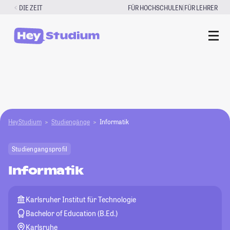
Zum
|
DIE ZEIT
FÜR HOCHSCHULEN
FÜR LEHRER
Inhalt
springen
HeyStudium
Studiengänge
Informatik
Studiengangsprofil
Informatik
Karlsruher Institut für Technologie
Bachelor of Education (B.Ed.)
Karlsruhe