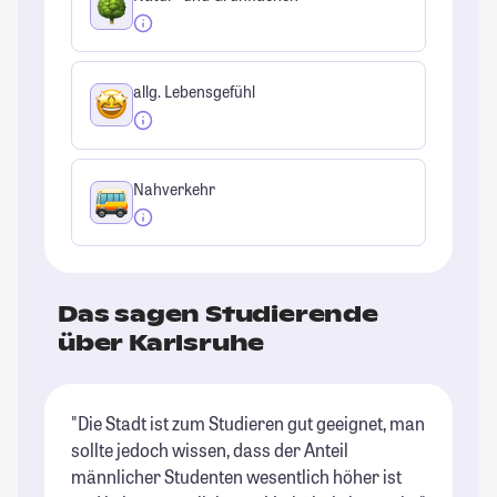
allg. Lebensgefühl
Nahverkehr
Das sagen Studierende
über Karlsruhe
"Die Stadt ist zum Studieren gut geeignet, man
"K
sollte jedoch wissen, dass der Anteil
er
männlicher Studenten wesentlich höher ist
Vi