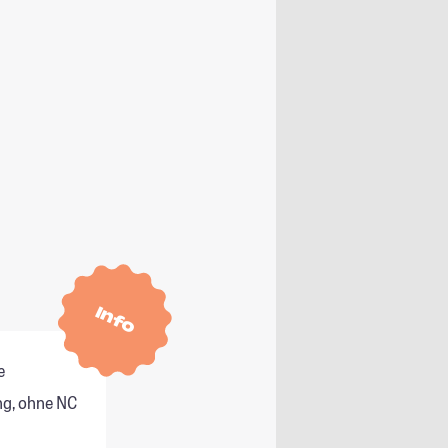
Info
e
g, ohne NC