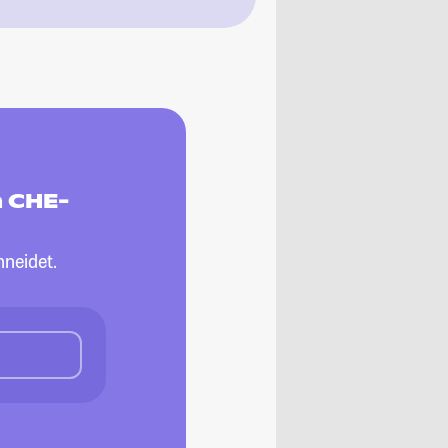
m CHE-
neidet.