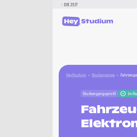
Zum
DIE ZEIT
Inhalt
springen
HeyStudium
Studiengänge
Fahrzeuge
Studiengangsprofil
Im R
Fahrzeu
Elektro