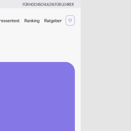
|
FÜR HOCHSCHULEN
FÜR LEHRER
ressentest
Ranking
Ratgeber