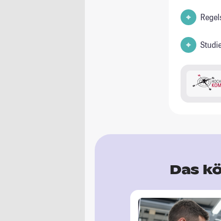
Regel
Studi
Das kö