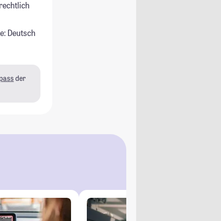
rechtlich
e: Deutsch
pass
der