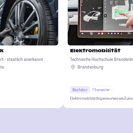
ik
Elektromobilität
t - staatlich anerkannt
Technische Hochschule Brandenb
te
Brandenburg
Bachelor
7 Semester
Elektromobilität
Ingenieurwissen
Zuku