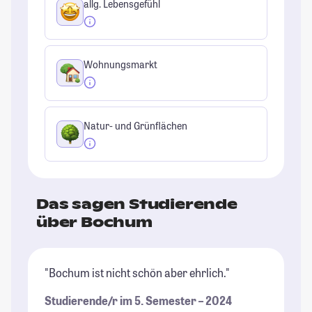
allg. Lebensgefühl
Wohnungsmarkt
Natur- und Grünflächen
Das sagen Studierende
über Bochum
"Bochum ist nicht schön aber ehrlich."
"I
un
Studierende/r im 5. Semester – 2024
Be