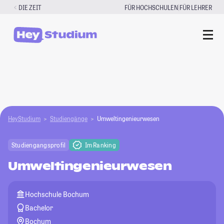
Zum
|
DIE ZEIT
FÜR HOCHSCHULEN
FÜR LEHRER
Inhalt
springen
HeyStudium
Studiengänge
Umweltingenieurwesen
Studiengangsprofil
Im Ranking
Umweltingenieurwesen
Hochschule Bochum
Bachelor
Bochum