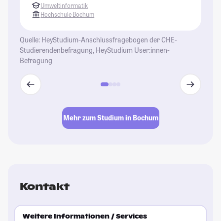
Umweltinformatik
Co
Hochschule Bochum
od
mö
Quelle: HeyStudium-Anschlussfragebogen der CHE-
Studierendenbefragung, HeyStudium User:innen-
St
Befragung
Mehr zum Studium in Bochum
Kontakt
Weitere Informationen / Services