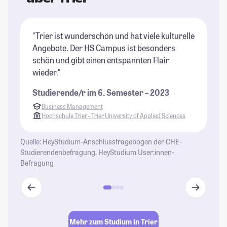
"Trier ist wunderschön und hat viele kulturelle
"I
Angebote. Der HS Campus ist besonders
me
schön und gibt einen entspannten Flair
an
wieder."
Pr
Studierende/r im 6. Semester – 2023
St
Business Management
Hochschule Trier - Trier University of Applied Sciences
Quelle: HeyStudium-Anschlussfragebogen der CHE-
Studierendenbefragung, HeyStudium User:innen-
Befragung
Mehr zum Studium in Trier