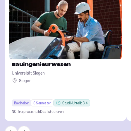
Bauingenieurwesen
Universität Siegen
Siegen
Bachelor
6 Semester
Studi-Urteil: 3.4
NC-frei
praxisnah
Dual studieren