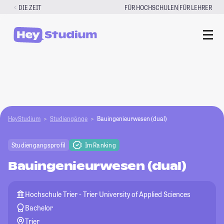
Zum
|
DIE ZEIT
FÜR HOCHSCHULEN
FÜR LEHRER
Inhalt
springen
HeyStudium
Studiengänge
Bauingenieurwesen (dual)
Studiengangsprofil
Im Ranking
Bauingenieurwesen (dual)
Hochschule Trier - Trier University of Applied Sciences
Bachelor
Trier