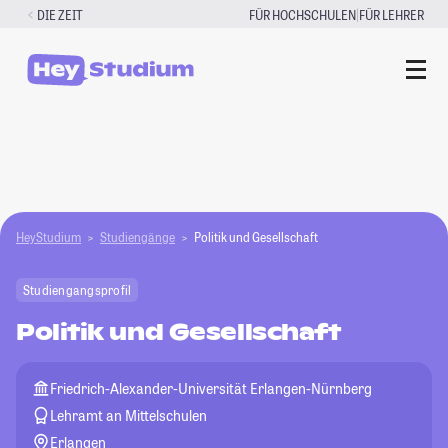
Zum
|
DIE ZEIT
FÜR HOCHSCHULEN
FÜR LEHRER
Inhalt
springen
HeyStudium
Studiengänge
Politik und Gesellschaft
Studiengangsprofil
Politik und Gesellschaft
Friedrich-Alexander-Universität Erlangen-Nürnberg
Lehramt an Mittelschulen
Erlangen