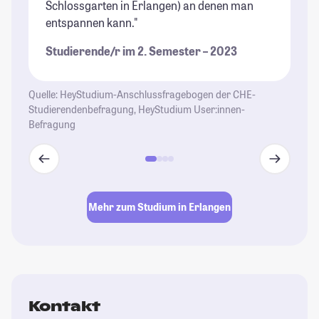
Schlossgarten in Erlangen) an denen man
Ku
entspannen kann."
al
Studierende/r im 2. Semester – 2023
St
Quelle: HeyStudium-Anschlussfragebogen der CHE-
Studierendenbefragung, HeyStudium User:innen-
Befragung
Mehr zum Studium in Erlangen
Kontakt