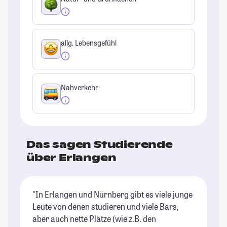
allg. Lebensgefühl
Nahverkehr
Das sagen Studierende
über Erlangen
"In Erlangen und Nürnberg gibt es viele junge
"E
Leute von denen studieren und viele Bars,
se
aber auch nette Plätze (wie z.B. den
un