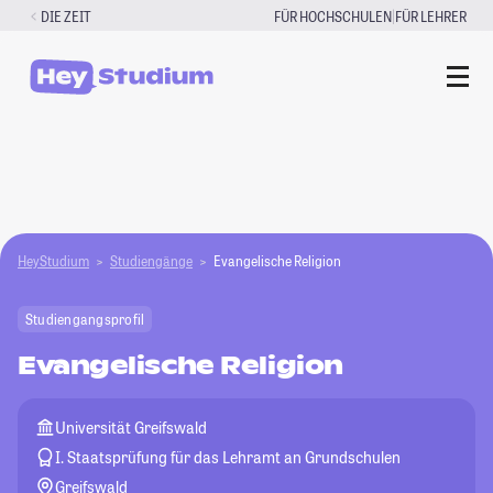
Zum
|
DIE ZEIT
FÜR HOCHSCHULEN
FÜR LEHRER
Inhalt
springen
HeyStudium
Studiengänge
Evangelische Religion
Studiengangsprofil
Evangelische Religion
Universität Greifswald
I. Staatsprüfung für das Lehramt an Grundschulen
Greifswald