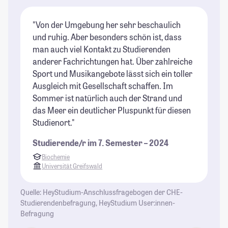
"Von der Umgebung her sehr beschaulich
"I
und ruhig. Aber besonders schön ist, dass
un
man auch viel Kontakt zu Studierenden
St
anderer Fachrichtungen hat. Über zahlreiche
ma
Sport und Musikangebote lässt sich ein toller
de
Ausgleich mit Gesellschaft schaffen. Im
un
Sommer ist natürlich auch der Strand und
se
das Meer ein deutlicher Pluspunkt für diesen
St
Studienort."
Studierende/r im 7. Semester – 2024
Biochemie
Universität Greifswald
Quelle: HeyStudium-Anschlussfragebogen der CHE-
Studierendenbefragung, HeyStudium User:innen-
Befragung