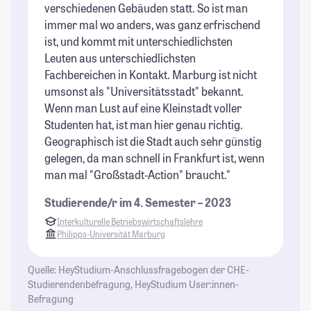
verschiedenen Gebäuden statt. So ist man
Da
immer mal wo anders, was ganz erfrischend
sp
ist, und kommt mit unterschiedlichsten
zu
Leuten aus unterschiedlichsten
au
Fachbereichen in Kontakt. Marburg ist nicht
ge
umsonst als "Universitätsstadt" bekannt.
um
Wenn man Lust auf eine Kleinstadt voller
Im
Studenten hat, ist man hier genau richtig.
ge
Geographisch ist die Stadt auch sehr günstig
St
gelegen, da man schnell in Frankfurt ist, wenn
man mal "Großstadt-Action" braucht."
Studierende/r im 4. Semester – 2023
Interkulturelle Betriebswirtschaftslehre
Philipps-Universität Marburg
Quelle: HeyStudium-Anschlussfragebogen der CHE-
Studierendenbefragung, HeyStudium User:innen-
Befragung