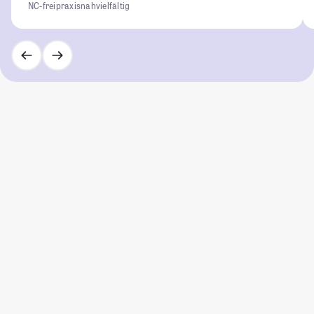
NC-frei
praxisnah
vielfältig