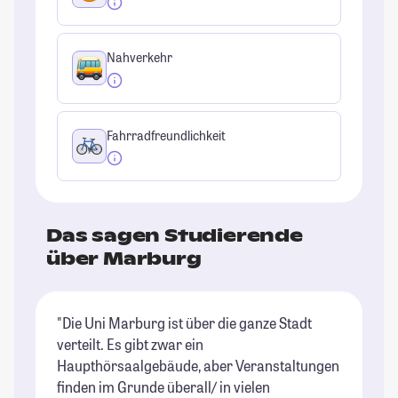
Nahverkehr
Fahrradfreundlichkeit
Das sagen Studierende
über Marburg
"Die Uni Marburg ist über die ganze Stadt
"M
verteilt. Es gibt zwar ein
we
Haupthörsaalgebäude, aber Veranstaltungen
al
finden im Grunde überall/ in vielen
is