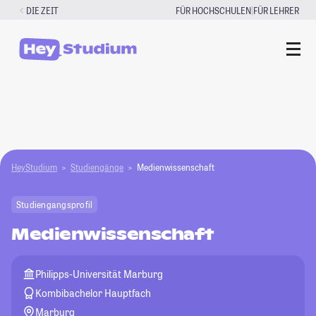
Zum
|
DIE ZEIT
FÜR HOCHSCHULEN
FÜR LEHRER
Inhalt
springen
HeyStudium
Studiengänge
Medienwissenschaft
Studiengangsprofil
Medienwissenschaft
Philipps-Universität Marburg
Kombibachelor Hauptfach
Marburg