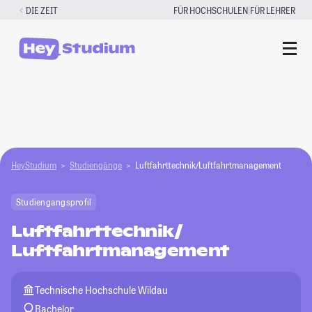
Zum
|
DIE ZEIT
FÜR HOCHSCHULEN
FÜR LEHRER
Inhalt
springen
HeyStudium
Studiengänge
Luftfahrttechnik/Luftfahrtmanagement
Studiengangsprofil
Luftfahrttechnik/
Luftfahrtmanagement
Technische Hochschule Wildau
Bachelor