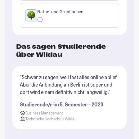
Natur- und Grünflächen
Das sagen Studierende
über Wildau
"Schwer zu sagen, weil fast alles online ablief.
"K
Aber die Anbindung an Berlin ist super und
St
dort wird einem definitiv nicht langweilig."
Studierende/r im 5. Semester – 2023
Business Management
Technische Hochschule Wildau