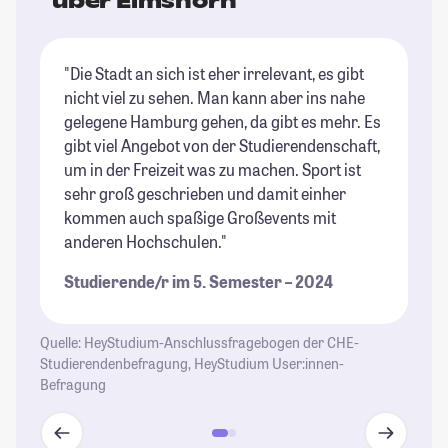
über Elmshorn
"Die Stadt an sich ist eher irrelevant, es gibt
"I
nicht viel zu sehen. Man kann aber ins nahe
is
gelegene Hamburg gehen, da gibt es mehr. Es
wo
gibt viel Angebot von der Studierendenschaft,
fa
um in der Freizeit was zu machen. Sport ist
St
sehr groß geschrieben und damit einher
kommen auch spaßige Großevents mit
anderen Hochschulen."
Studierende/r im 5. Semester – 2024
Quelle: HeyStudium-Anschlussfragebogen der CHE-
Studierendenbefragung, HeyStudium User:innen-
Befragung