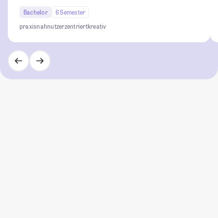
Bachelor
6 Semester
praxisnah
nutzerzentriert
kreativ