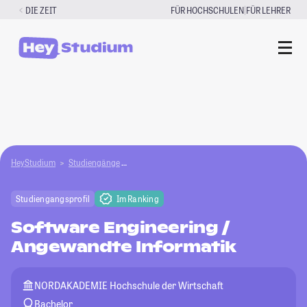
Zum
|
DIE ZEIT
FÜR HOCHSCHULEN
FÜR LEHRER
Inhalt
springen
HeyStudium
Studiengänge
Software Engineering / Angewandte Informatik
Studiengangsprofil
Im Ranking
Software Engineering /
Angewandte Informatik
NORDAKADEMIE Hochschule der Wirtschaft
Bachelor