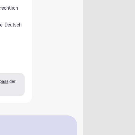
rechtlich
e: Deutsch
pass
der