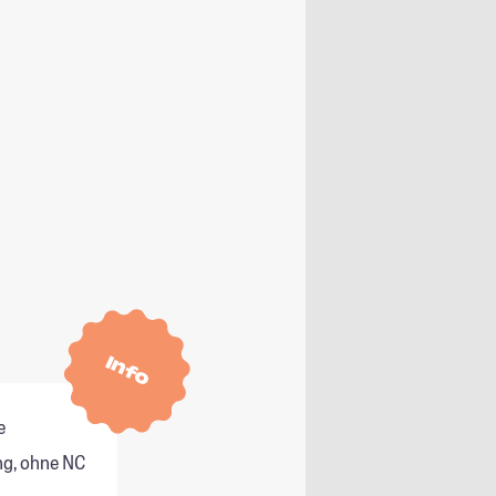
Info
e
g, ohne NC