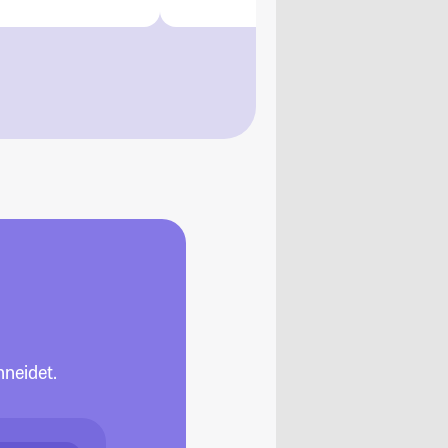
neidet.