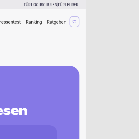
|
FÜR HOCHSCHULEN
FÜR LEHRER
ressentest
Ranking
Ratgeber
esen