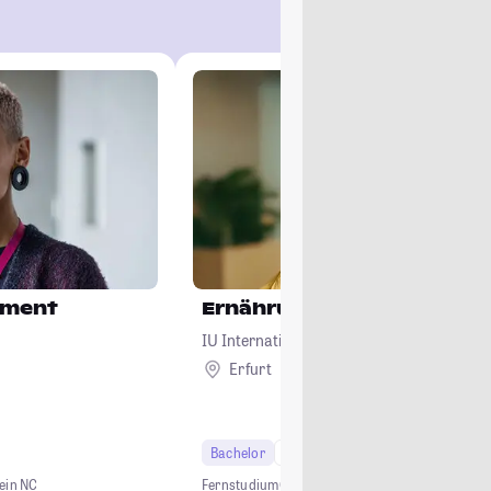
ement
Ernährungswissenschaft
IU Internationale Hochschule
Erfurt
Remote
Bachelor
6 Semester
ein NC
Fernstudium
Online Studium
Ernährung