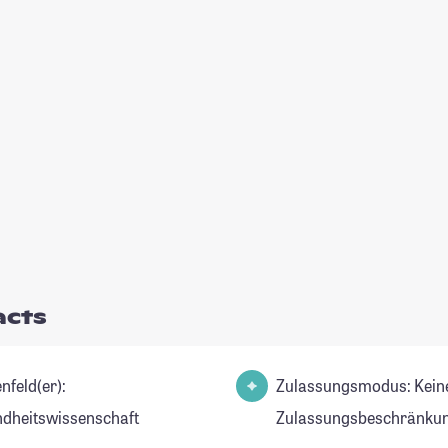
acts
nfeld(er):
Zulassungsmodus: Kein
dheitswissenschaft
Zulassungsbeschränkun