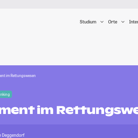
Studium
Orte
Inte
nt im Rettungswesen
anking
ment im Rettungsw
e Deggendorf