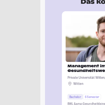
Das kö
Management i
Gesundheitswe
Private Universität Witt
Witten
Bachelor
6 Semester
BWL &amp; Gesundheit
klein