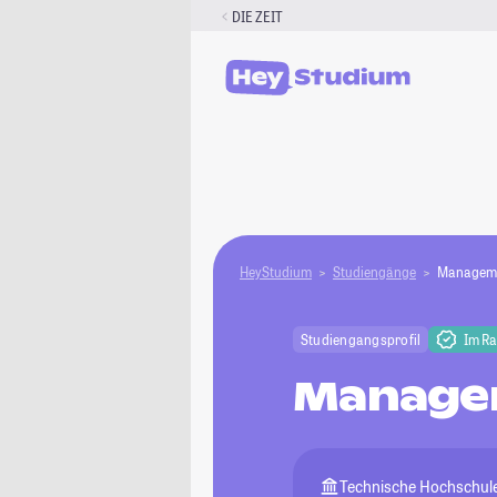
Zum
DIE ZEIT
Inhalt
springen
HeyStudium
Studiengänge
Manageme
Studiengangsprofil
Im R
Manage
Technische Hochschul