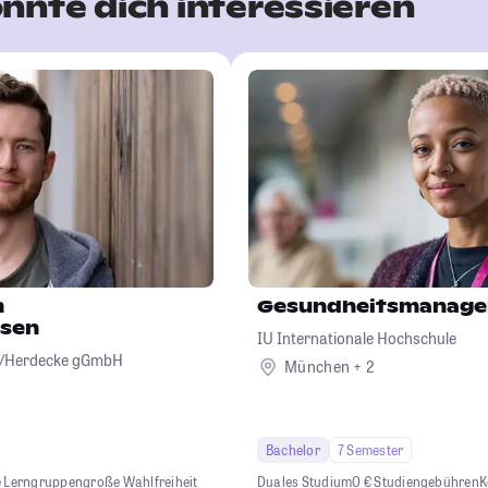
nnte dich interessieren
m
Gesundheitsmanag
sen
IU Internationale Hochschule
en/Herdecke gGmbH
München + 2
Bachelor
7 Semester
e Lerngruppen
große Wahlfreiheit
Duales Studium
0 € Studiengebühren
K