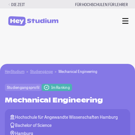
Zum
|
DIE ZEIT
FÜR HOCHSCHULEN
FÜR LEHRER
Inhalt
springen
HeyStudium
Studiengänge
Mechanical Engineering
Studiengangsprofil
Im Ranking
Mechanical Engineering
Hochschule für Angewandte Wissenschaften Hamburg
Bachelor of Science
Hamburg