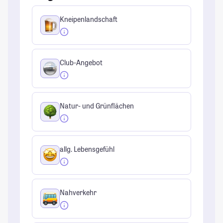
Kneipenlandschaft
Club-Angebot
Natur- und Grünflächen
allg. Lebensgefühl
Nahverkehr