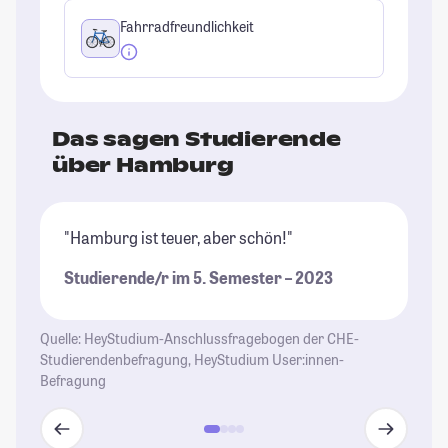
Fahrradfreundlichkeit
Das sagen Studierende
über Hamburg
"Hamburg ist teuer, aber schön!"
"T
(i
Studierende/r im 5. Semester – 2023
wu
Au
un
Quelle: HeyStudium-Anschlussfragebogen der CHE-
se
Studierendenbefragung, HeyStudium User:innen-
Befragung
de
St