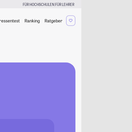
|
FÜR HOCHSCHULEN
FÜR LEHRER
ressentest
Ranking
Ratgeber