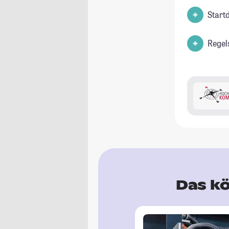
Start
Regel
Das kö