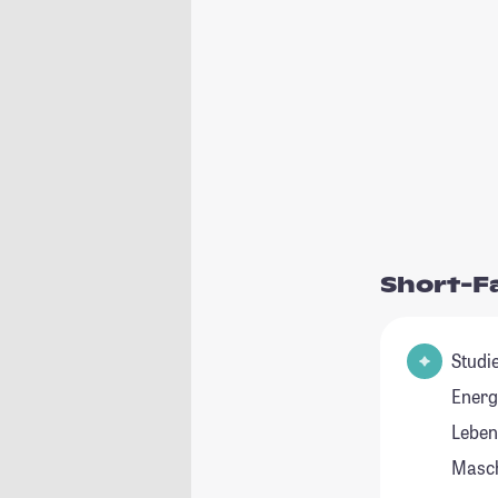
Short-F
Studienfel
Energ
Leben
Masc