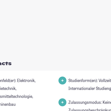
acts
d(er): Elektronik,
Studienform(en): Vollzei
ietechnik,
Internationaler Studien
smitteltechnologie,
Zulassungsmodus: Kein
hinenbau
Zulassungsbeschränkun