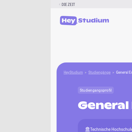
Zum
DIE ZEIT
Inhalt
springen
HeyStudium
Studiengänge
General E
Studiengangsprofil
General
Technische Hochschule