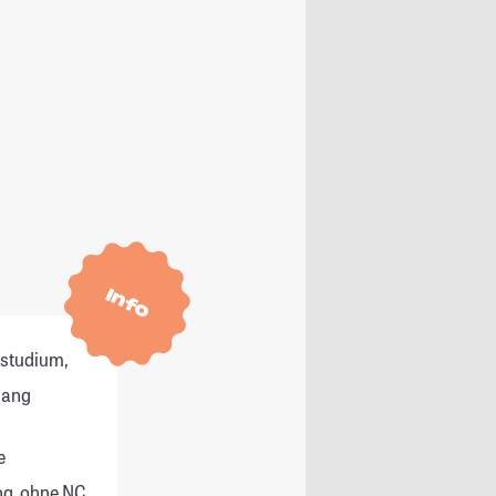
Info
tstudium,
gang
e
g, ohne NC