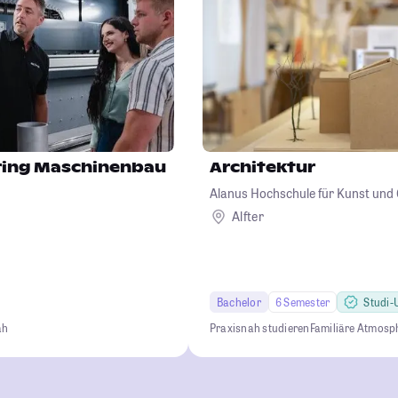
ering Maschinenbau
Architektur
Alanus Hochschule für Kunst und 
Alfter
Bachelor
6 Semester
Studi-U
ah
Praxisnah studieren
Familiäre Atmosp