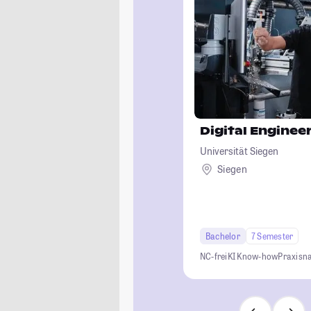
Digital Engine
Universität Siegen
Siegen
Bachelor
7 Semester
NC-frei
KI Know-how
Praxisn