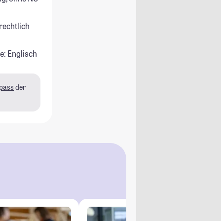
rechtlich
e: Englisch
pass
der