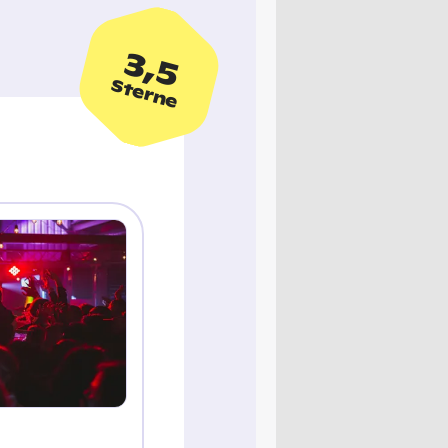
3,5
Sterne