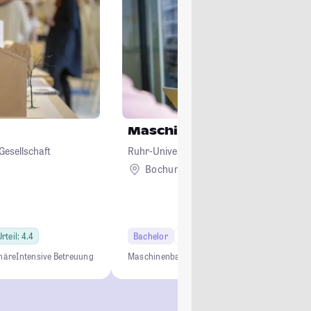
Maschinenbau
Gesellschaft
Ruhr-Universität Bochum
Bochum
rteil: 4.4
Bachelor
7 Semester
Studi-Urteil: 4.1
häre
Intensive Betreuung
Maschinenbau
Ingenieurwesen
Bachelor