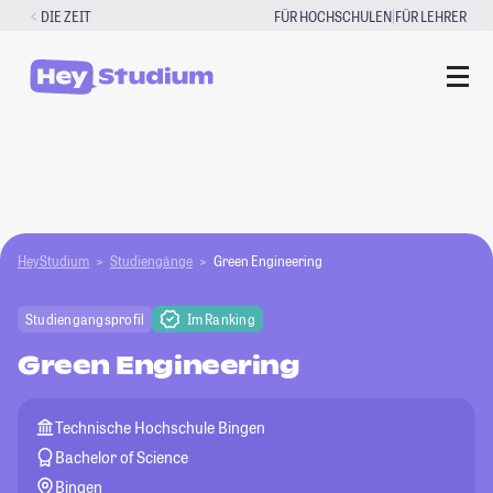
Zum
|
DIE ZEIT
FÜR HOCHSCHULEN
FÜR LEHRER
Inhalt
springen
HeyStudium
Studiengänge
Green Engineering
Studiengangsprofil
Im Ranking
Green Engineering
Technische Hochschule Bingen
Bachelor of Science
Bingen