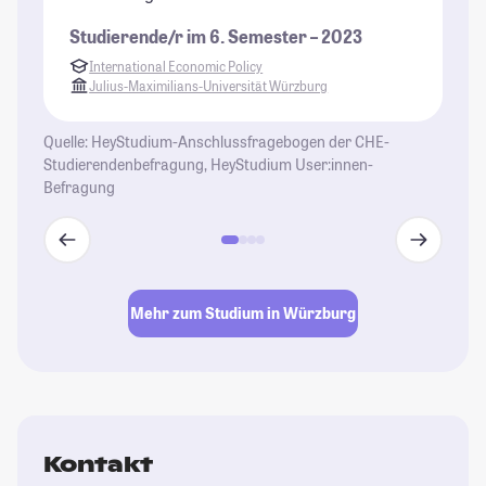
ju
Studierende/r im 6. Semester – 2023
Fr
International Economic Policy
la
Julius-Maximilians-Universität Würzburg
ve
sp
Quelle: HeyStudium-Anschlussfragebogen der CHE-
Ge
Studierendenbefragung, HeyStudium User:innen-
Befragung
St
Mehr zum Studium in Würzburg
Kontakt