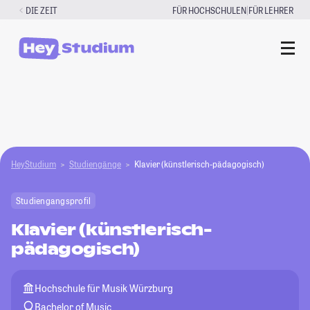
Zum
|
DIE ZEIT
FÜR HOCHSCHULEN
FÜR LEHRER
Inhalt
springen
HeyStudium
Studiengänge
Klavier (künstlerisch-pädagogisch)
Studiengangsprofil
Klavier (künstlerisch-
pädagogisch)
Hochschule für Musik Würzburg
Bachelor of Music