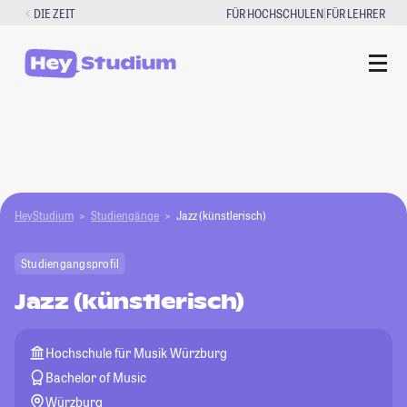
Zum
|
DIE ZEIT
FÜR HOCHSCHULEN
FÜR LEHRER
Inhalt
springen
HeyStudium
Studiengänge
Jazz (künstlerisch)
Studiengangsprofil
Jazz (künstlerisch)
Hochschule für Musik Würzburg
Bachelor of Music
Würzburg