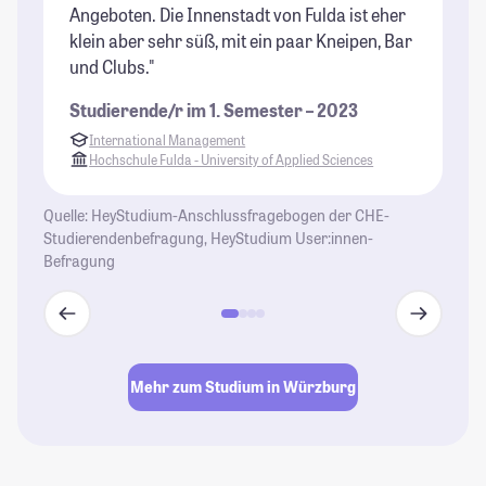
St
Angeboten. Die Innenstadt von Fulda ist eher
klein aber sehr süß, mit ein paar Kneipen, Bar
und Clubs."
Studierende/r im 1. Semester – 2023
International Management
Hochschule Fulda - University of Applied Sciences
Quelle: HeyStudium-Anschlussfragebogen der CHE-
Studierendenbefragung, HeyStudium User:innen-
Befragung
Mehr zum Studium in Würzburg