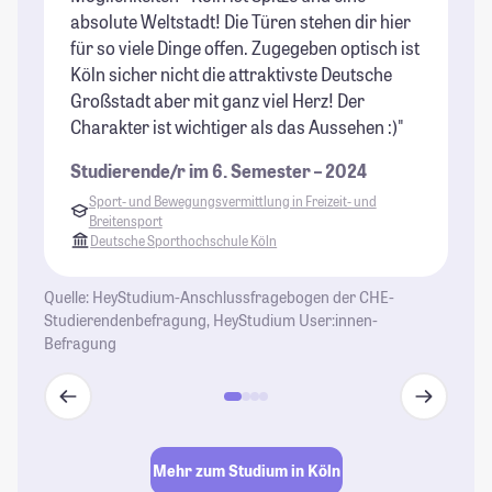
absolute Weltstadt! Die Türen stehen dir hier
ma
für so viele Dinge offen. Zugegeben optisch ist
Du
Köln sicher nicht die attraktivste Deutsche
je
Großstadt aber mit ganz viel Herz! Der
Be
Charakter ist wichtiger als das Aussehen :)"
Ei
fr
Studierende/r im 6. Semester – 2024
Bl
Sport- und Bewegungsvermittlung in Freizeit- und
Breitensport
St
Deutsche Sporthochschule Köln
Quelle: HeyStudium-Anschlussfragebogen der CHE-
Studierendenbefragung, HeyStudium User:innen-
Befragung
Mehr zum Studium in Köln