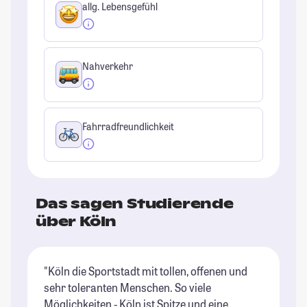
allg. Lebensgefühl
Nahverkehr
Fahrradfreundlichkeit
Das sagen Studierende
über Köln
"Köln die Sportstadt mit tollen, offenen und
"K
sehr toleranten Menschen. So viele
du
Möglichkeiten - Köln ist Spitze und eine
ma