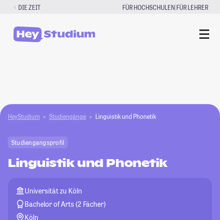
Zum
|
DIE ZEIT
FÜR HOCHSCHULEN
FÜR LEHRER
Inhalt
springen
HeyStudium
Studiengänge
Linguistik und Phonetik
Studiengangsprofil
Linguistik und Phonetik
Universität zu Köln
Bachelor of Arts (2 Fächer)
Köln