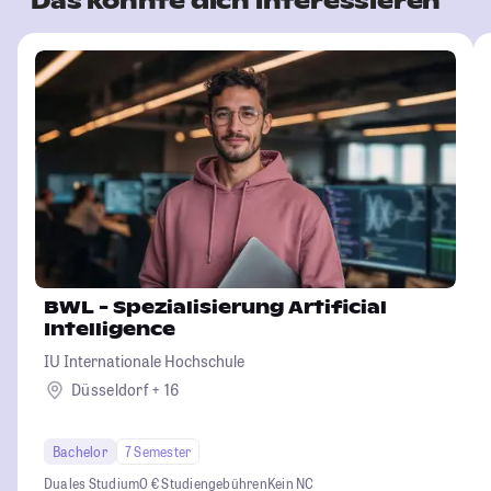
Das könnte dich interessieren
BWL - Spezialisierung Artificial
Intelligence
IU Internationale Hochschule
Düsseldorf + 16
Bachelor
7 Semester
Duales Studium
0 € Studiengebühren
Kein NC