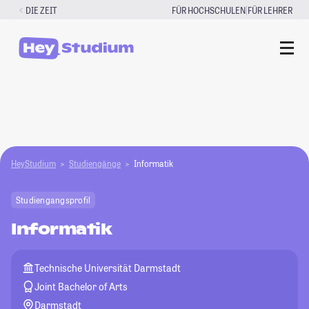
Zum
|
DIE ZEIT
FÜR HOCHSCHULEN
FÜR LEHRER
Inhalt
springen
HeyStudium
Studiengänge
Informatik
Studiengangsprofil
Informatik
Technische Universität Darmstadt
Joint Bachelor of Arts
Darmstadt