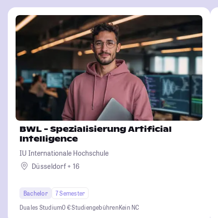
BWL - Spezialisierung Artificial
Intelligence
IU Internationale Hochschule
Düsseldorf + 16
Bachelor
7 Semester
Duales Studium
0 € Studiengebühren
Kein NC