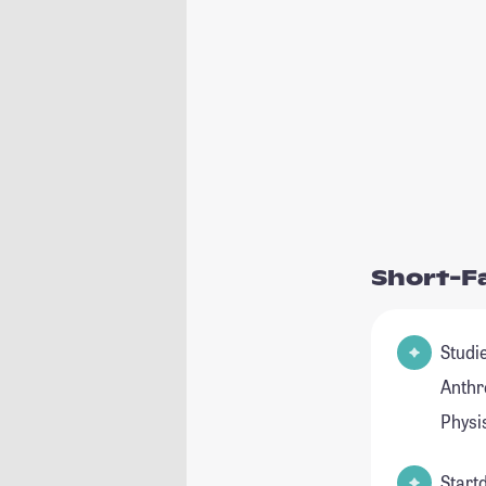
Short-F
Studie
Anthr
Physi
Start