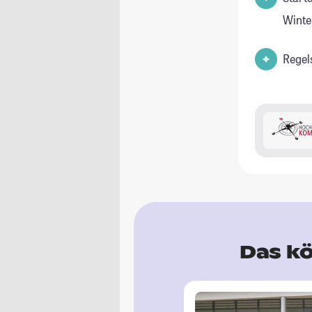
Winte
Regel
Das kö