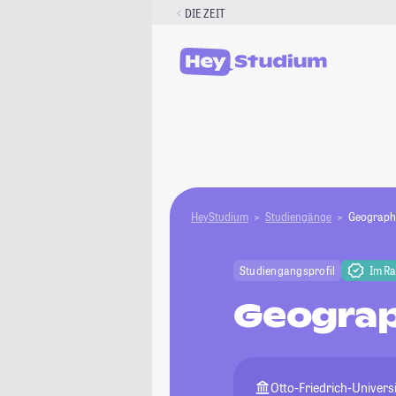
Zum
DIE ZEIT
Inhalt
springen
HeyStudium
Studiengänge
Geograph
Studiengangsprofil
Im R
Geograp
Otto-Friedrich-Univer