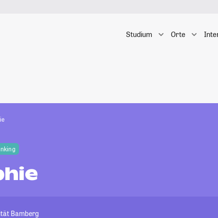
Studium
Orte
Inte
ie
anking
hie
sität Bamberg