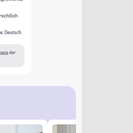
rechtlich
e: Deutsch
pass
der