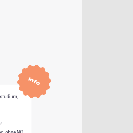
Info
tstudium,
e
g, ohne NC