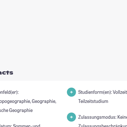
acts
nfeld(er):
Studienform(en): Vollzei
opogeographie, Geographie,
Teilzeitstudium
sche Geographie
Zulassungsmodus: Kein
datum: Sommer- und
Zulassungsbeschränkun