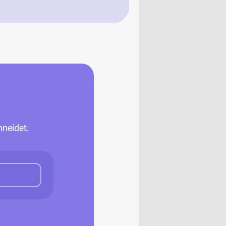
neidet.