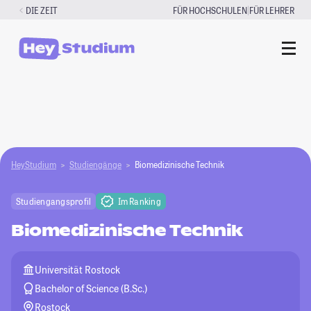
Zum
|
DIE ZEIT
FÜR HOCHSCHULEN
FÜR LEHRER
Inhalt
springen
HeyStudium
Studiengänge
Biomedizinische Technik
Studiengangsprofil
Im Ranking
Biomedizinische Technik
Universität Rostock
Bachelor of Science (B.Sc.)
Rostock