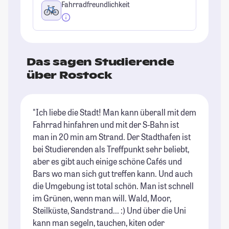
Fahrradfreundlichkeit
Das sagen Studierende
über Rostock
"Ich liebe die Stadt! Man kann überall mit dem
"D
Fahrrad hinfahren und mit der S-Bahn ist
en
man in 20 min am Strand. Der Stadthafen ist
ru
bei Studierenden als Treffpunkt sehr beliebt,
un
aber es gibt auch einige schöne Cafés und
en
Bars wo man sich gut treffen kann. Und auch
im
die Umgebung ist total schön. Man ist schnell
od
im Grünen, wenn man will. Wald, Moor,
we
Steilküste, Sandstrand... :) Und über die Uni
St
kann man segeln, tauchen, kiten oder