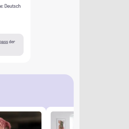
e: Deutsch
pass
der