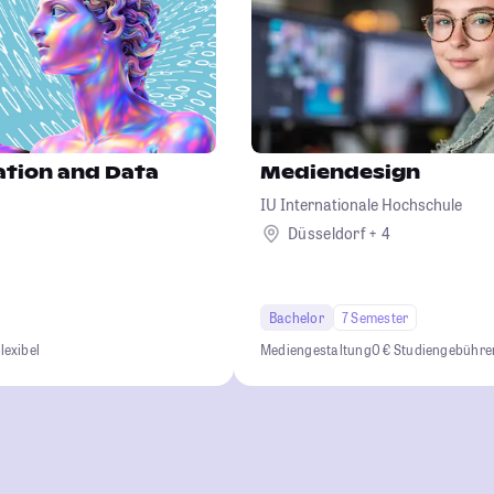
ation and Data
Mediendesign
IU Internationale Hochschule
Düsseldorf + 4
d
Bachelor
7 Semester
lexibel
Mediengestaltung
0 € Studiengebühre