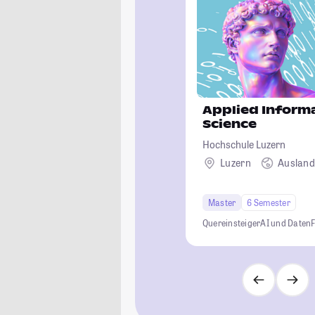
Applied Inform
Science
Hochschule Luzern
Luzern
Auslan
Master
6 Semester
Quereinsteiger
AI und Daten
F