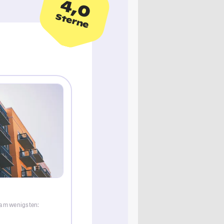
4,0
Sterne
 am wenigsten: