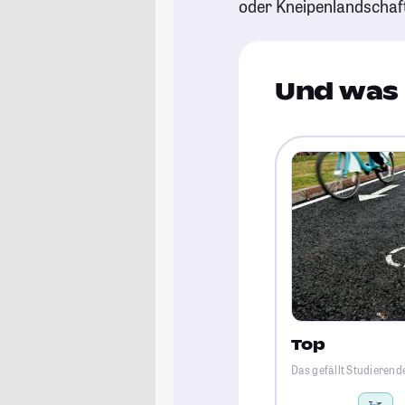
oder Kneipenlandschaf
Und was 
Top
Das gefällt Studierend