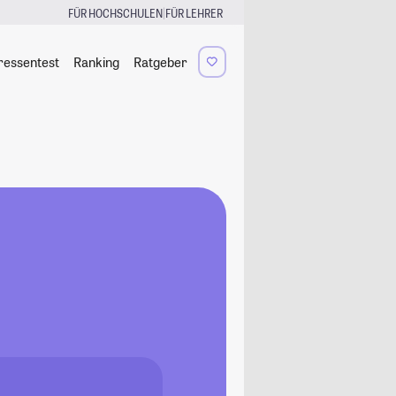
|
FÜR HOCHSCHULEN
FÜR LEHRER
ressentest
Ranking
Ratgeber