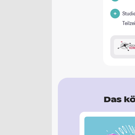
Studi
Teilz
Das kö