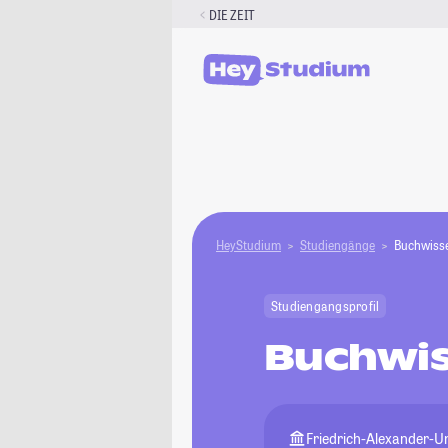
Zum
DIE ZEIT
Inhalt
springen
HeyStudium
Studiengänge
Buchwiss
Studiengangsprofil
Buchwis
Friedrich-Alexander-U