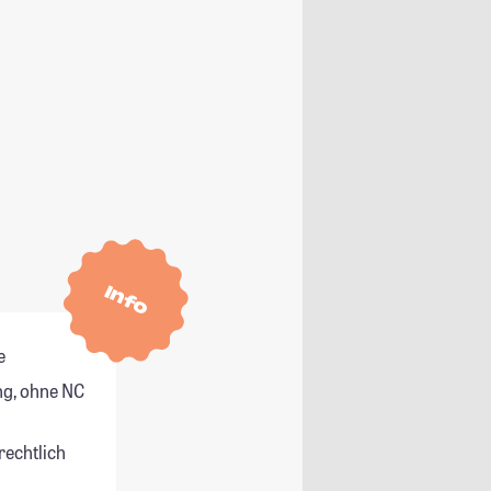
Info
e
g, ohne NC
rechtlich