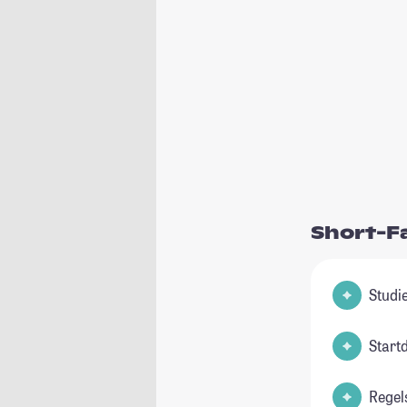
Short-F
Start
Regel