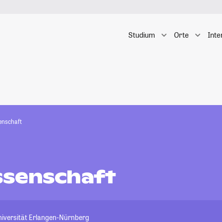
Studium
Orte
Inte
enschaft
senschaft
niversität Erlangen-Nürnberg