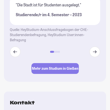
"Die Stadt ist für Studenten ausgelegt."
"G
Pr
Studierende/r im 4. Semester – 2023
Un
Kl
We
Quelle: HeyStudium-Anschlussfragebogen der CHE-
Gi
Studierendenbefragung, HeyStudium User:innen-
Befragung
at
St
Mehr zum Studium in Gießen
Kontakt