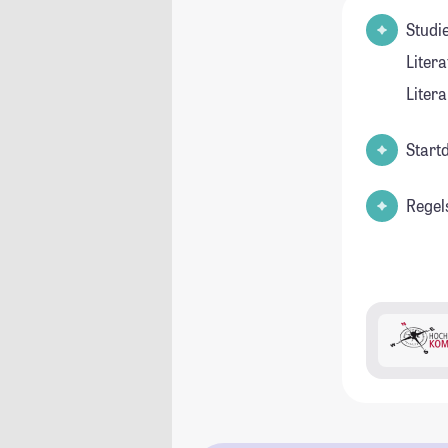
Studienfel
Liter
Liter
Start
Regel