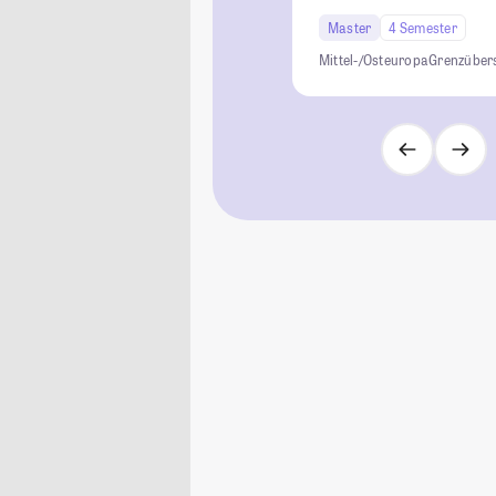
Master
4 Semester
Mittel-/Osteuropa
Grenzüber