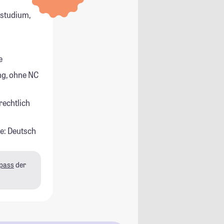
tstudium,
e
g, ohne NC
rechtlich
e: Deutsch
pass
der