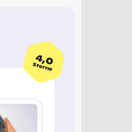
4,0
Sterne