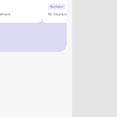
Bachelor
6 Semester
Lehramt
NC-frei
praxisnah
vielfältig