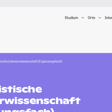
Studium
Orte
Inte
ische Literaturwissenschaft (Ergänzungsfach)
stische
urwissenschaft