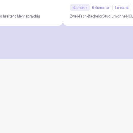
Bachelor
6 Semester
Lehramt
schreitend
Mehrsprachig
Zwei-Fach-Bachelor
Studium ohne NC