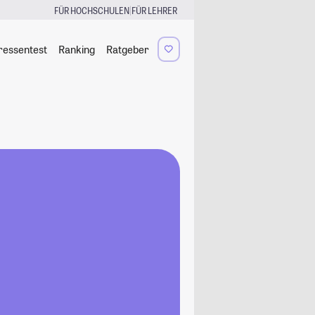
|
FÜR HOCHSCHULEN
FÜR LEHRER
ressentest
Ranking
Ratgeber