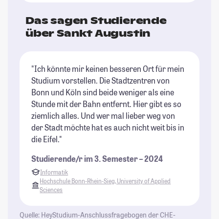
Das sagen Studierende
über Sankt Augustin
"Ich könnte mir keinen besseren Ort für mein
"D
Studium vorstellen. Die Stadtzentren von
Ho
Bonn und Köln sind beide weniger als eine
kö
Stunde mit der Bahn entfernt. Hier gibt es so
St
ziemlich alles. Und wer mal lieber weg von
der Stadt möchte hat es auch nicht weit bis in
die Eifel."
Studierende/r im 3. Semester – 2024
Informatik
Hochschule Bonn-Rhein-Sieg, University of Applied
Sciences
Quelle: HeyStudium-Anschlussfragebogen der CHE-