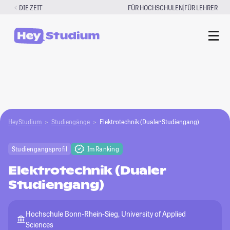
Zum
|
DIE ZEIT
FÜR HOCHSCHULEN
FÜR LEHRER
Inhalt
springen
HeyStudium
Studiengänge
Elektrotechnik (Dualer Studiengang)
Studiengangsprofil
Im Ranking
Elektrotechnik (Dualer
Studiengang)
Hochschule Bonn-Rhein-Sieg, University of Applied
Sciences