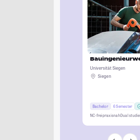
Bauingenieurw
Universität Siegen
Siegen
Bachelor
6 Semester
NC-frei
praxisnah
Dual studi