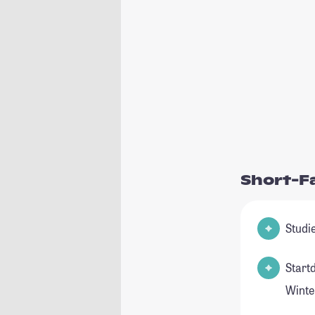
Short-F
Start
Winte