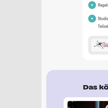
Regel
Studi
Teilz
Das kö