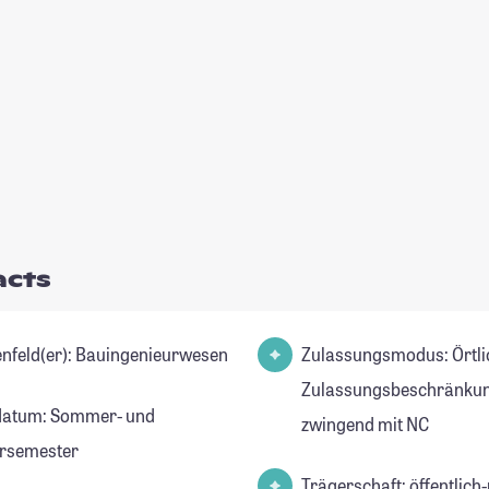
acts
Studienfeld(er): Bauingenieurwesen
Zulassungsmodus: Örtli
Zulassungsbeschränkun
datum: Sommer- und
zwingend mit NC
rsemester
Trägerschaft: öffentlich-