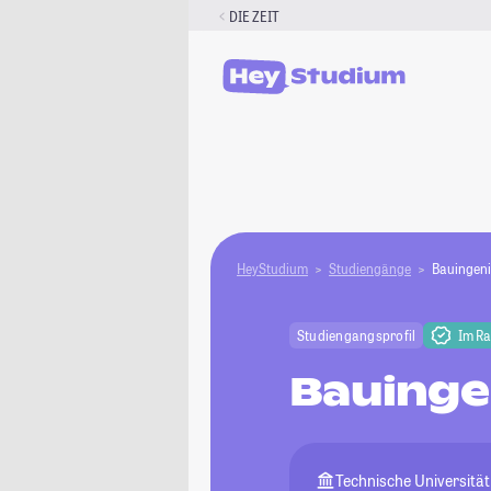
Zum
DIE ZEIT
Inhalt
springen
HeyStudium
Studiengänge
Bauingen
Studiengangsprofil
Im R
Bauinge
Technische Universität