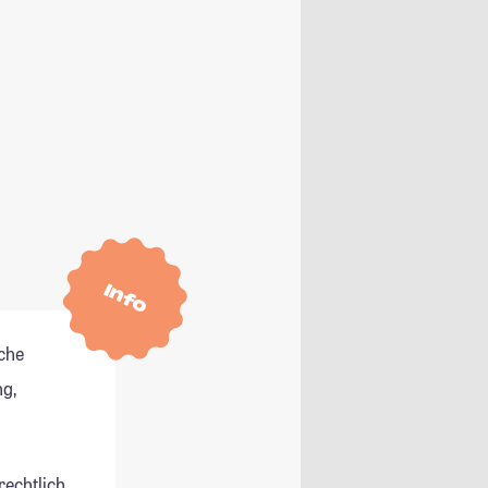
Info
che
g,
rechtlich