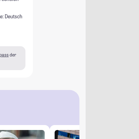
e: Deutsch
pass
der