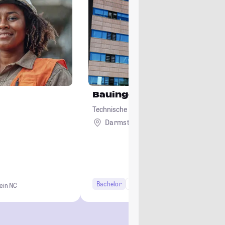
Bauingenieurwesen und 
Technische Universität Darmstadt
Darmstadt
Bachelor
6 Semester
Studi-Urteil: 3.9
ein NC