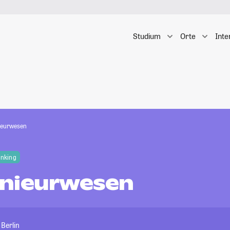
Studium
Orte
Inte
ieurwesen
anking
nieurwesen
 Berlin