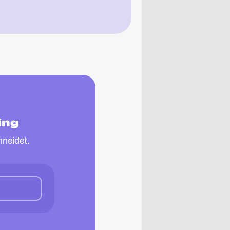
ing
neidet.