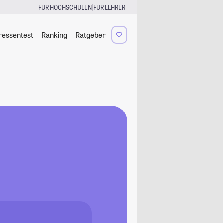
|
FÜR HOCHSCHULEN
FÜR LEHRER
ressentest
Ranking
Ratgeber