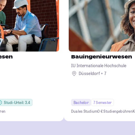
esen
Bauingenieurwesen
IU Internationale Hochschule
Düsseldorf + 7
Studi-Urteil: 3.4
Bachelor
7 Semester
eren
Duales Studium
0 € Studiengebühren
K