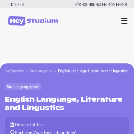
Zum
|
DIE ZEIT
FÜR HOCHSCHULEN
FÜR LEHRER
Inhalt
springen
HeyStudium
Studiengänge
English Language, Literature and Lingustics
Studiengangsprofil
English Language, Literature
and Lingustics
Universität Trier
Bachelor (Zwei-Fach | Hauptfach)