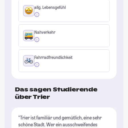
allg. Lebensgefühl
Nahverkehr
Fahrradfreundlichkeit
Das sagen Studierende
über Trier
"Trier ist familiär und gemütlich, eine sehr
"T
schöne Stadt. Wer ein ausschweifendes
An