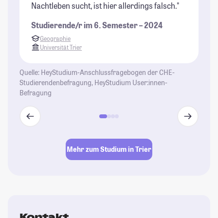
Nachtleben sucht, ist hier allerdings falsch."
sc
wi
Studierende/r im 6. Semester – 2024
St
Geographie
Universität Trier
Quelle: HeyStudium-Anschlussfragebogen der CHE-
Studierendenbefragung, HeyStudium User:innen-
Befragung
Mehr zum Studium in Trier
Kontakt