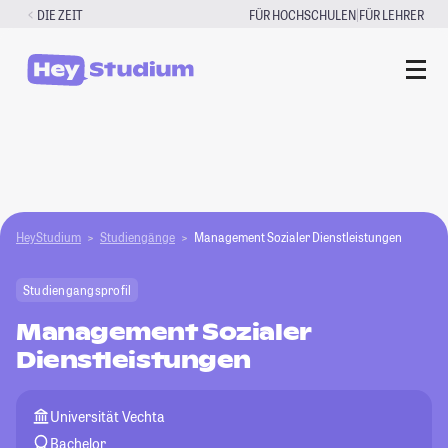
Zum
|
DIE ZEIT
FÜR HOCHSCHULEN
FÜR LEHRER
Inhalt
springen
HeyStudium
Studiengänge
Management Sozialer Dienstleistungen
Studiengangsprofil
Management Sozialer
Dienstleistungen
Universität Vechta
Bachelor