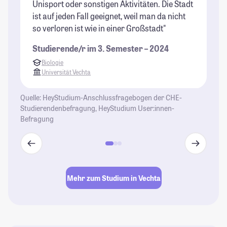
Unisport oder sonstigen Aktivitäten. Die Stadt
e
ist auf jeden Fall geeignet, weil man da nicht
St
so verloren ist wie in einer Großstadt"
Studierende/r im 3. Semester – 2024
Biologie
Universität Vechta
Quelle: HeyStudium-Anschlussfragebogen der CHE-
Studierendenbefragung, HeyStudium User:innen-
Befragung
Mehr zum Studium in Vechta