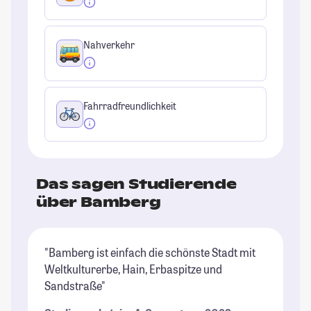
Nahverkehr
Fahrradfreundlichkeit
Das sagen Studierende
über Bamberg
"Bamberg ist einfach die schönste Stadt mit
"D
Weltkulturerbe, Hain, Erbaspitze und
Un
Sandstraße"
Di