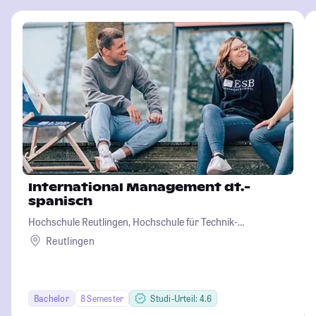
International Management dt.-
spanisch
Hochschule Reutlingen, Hochschule für Technik-
Wirtschaft-Informatik-Design
Reutlingen
Bachelor
8 Semester
Studi-Urteil: 4.6