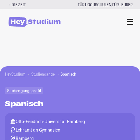
Zum
|
DIE ZEIT
FÜR HOCHSCHULEN
FÜR LEHRER
Inhalt
springen
HeyStudium
Studiengänge
Spanisch
Studiengangsprofil
Spanisch
Otto-Friedrich-Universität Bamberg
Lehramt an Gymnasien
Bamberg