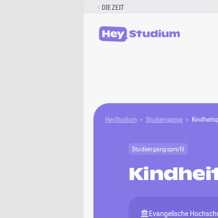
Zum
DIE ZEIT
Inhalt
springen
HeyStudium
Studiengänge
Kindheits
Studiengangsprofil
Kindhei
Evangelische Hochsch