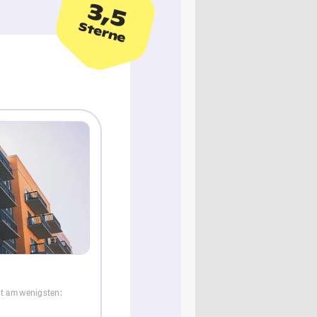
3,5
Sterne
dt am wenigsten: