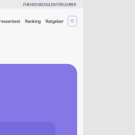
|
FÜR HOCHSCHULEN
FÜR LEHRER
ressentest
Ranking
Ratgeber