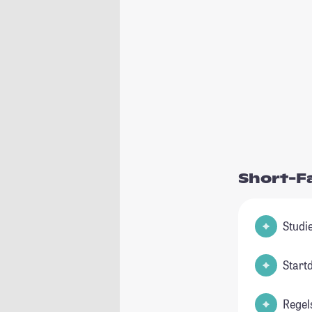
Short-F
Start
Regel