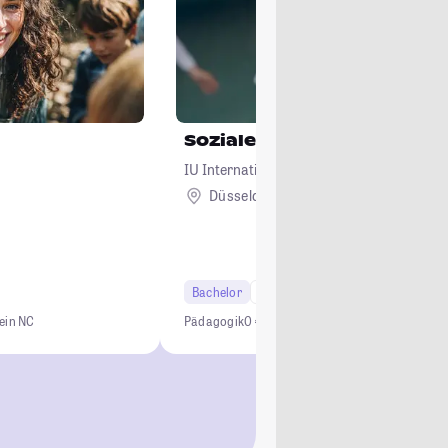
Soziale Arbeit
IU Internationale Hochschule
Düsseldorf + 23
Bachelor
7 Semester
ein NC
Pädagogik
0 € Studiengebühren
Kein NC