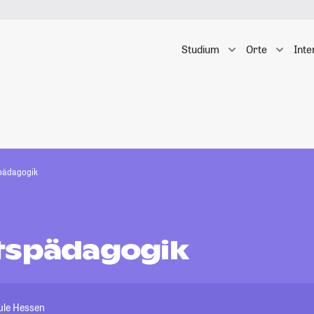
Studium
Orte
Inte
pädagogik
tspädagogik
ule Hessen