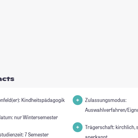
acts
Studienfeld(er): Kindheitspädagogik
Zulassungsmodus:
Auswahlverfahren/Eign
datum: nur Wintersemester
Trägerschaft: kirchlich, 
studienzeit: 7 Semester
anerkannt