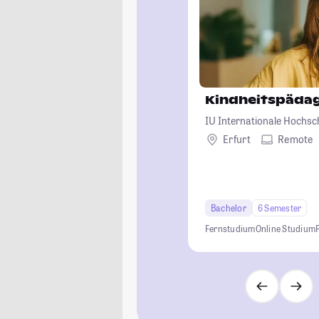
Kindheitspäda
IU Internationale Hochsc
Erfurt
Remote
Bachelor
6 Semester
Fernstudium
Online Studium