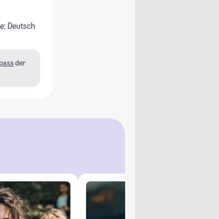
e: Deutsch
pass
der