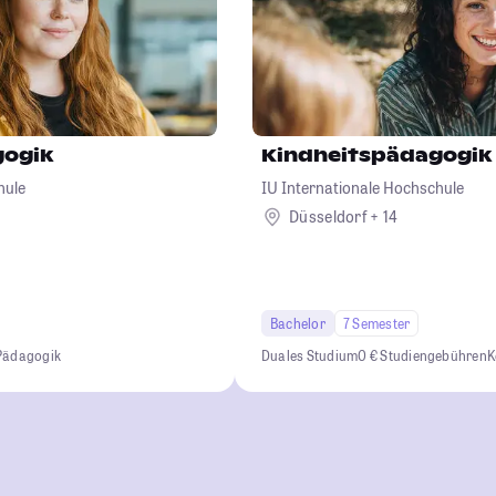
gogik
Kindheitspädagogik
hule
IU Internationale Hochschule
Düsseldorf + 14
Bachelor
7 Semester
Pädagogik
Duales Studium
0 € Studiengebühren
K