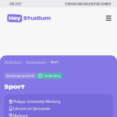
Zum
|
DIE ZEIT
FÜR HOCHSCHULEN
FÜR LEHRER
Inhalt
springen
HeyStudium
Studiengänge
Sport
Studiengangsprofil
Im Ranking
Sport
Philipps-Universität Marburg
Lehramt an Gymnasien
Marburg