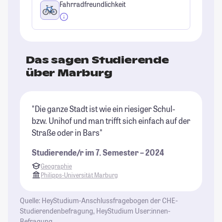
Fahrradfreundlichkeit
Das sagen Studierende
über Marburg
"Die ganze Stadt ist wie ein riesiger Schul-
"M
bzw. Unihof und man trifft sich einfach auf der
we
Straße oder in Bars"
al
is
Studierende/r im 7. Semester – 2024
Da
Geographie
sp
Philipps-Universität Marburg
zu
au
Quelle: HeyStudium-Anschlussfragebogen der CHE-
ge
Studierendenbefragung, HeyStudium User:innen-
um
Befragung