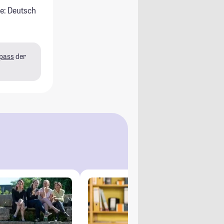
e: Deutsch
pass
der