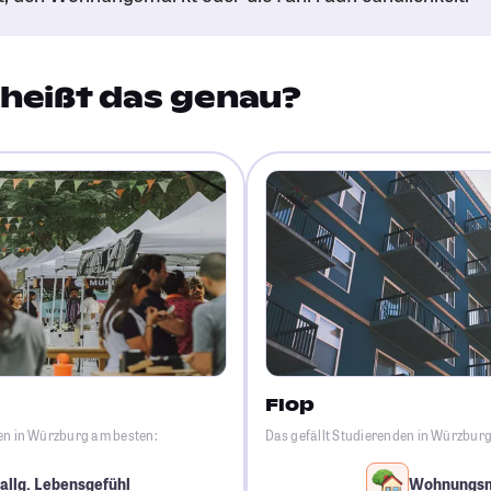
heißt das genau?
Flop
den in Würzburg am besten:
Das gefällt Studierenden in Würzbur
allg. Lebensgefühl
Wohnungs