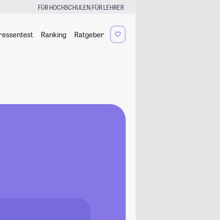
|
FÜR HOCHSCHULEN
FÜR LEHRER
ressentest
Ranking
Ratgeber