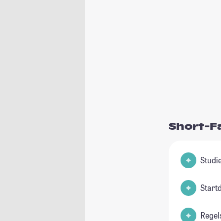
Short-F
Start
Regel