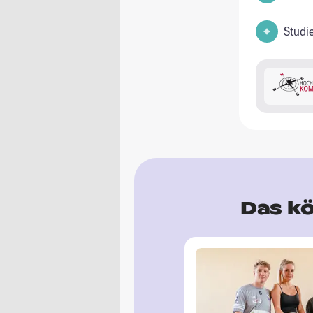
Studi
Das kö