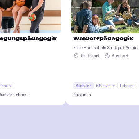
wegungspädagogik
Waldorfpädagogik
Freie Hochschule Stuttgart Semina
Waldorfpädagogik
Stuttgart
Ausland
ehramt
Bachelor
6 Semester
Lehramt
Bachelor
Lehramt
Praxisnah