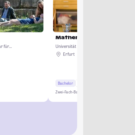
Mathematik
r für
Universität Erfurt
Erfurt
Bachelor
6 Semester
Lehramt
Zwei-Fach-Bachelor
Studium ohne NC
Lehramt