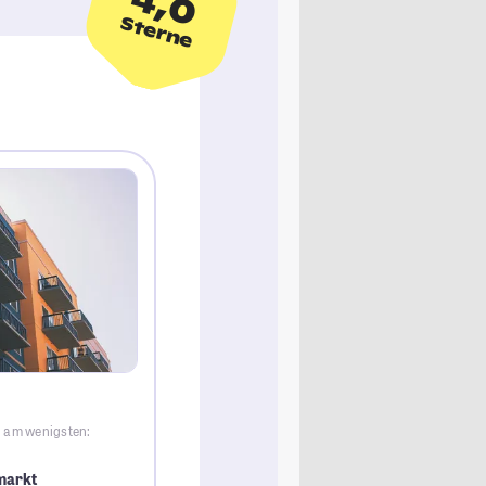
4,0
Sterne
g am wenigsten:
markt