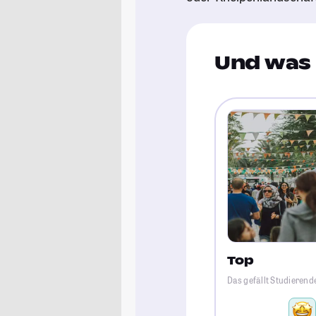
Und was 
Top
Das gefällt Studieren