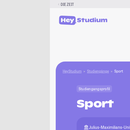
Zum
DIE ZEIT
Inhalt
springen
HeyStudium
Studiengänge
Sport
Studiengangsprofil
Sport
Julius-Maximilians-Un