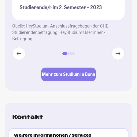
Kn
Studierende/r im 2. Semester – 2023
is
Ru
un
Quelle: HeyStudium-Anschlussfragebogen der CHE-
Studierendenbefragung, HeyStudium User:innen-
St
Befragung
Mehr zum Studium in Bonn
Kontakt
Weitere Informationen / Services