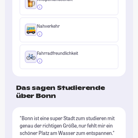
Nahverkehr
Fahrradfreundlichkeit
Das sagen Studierende
über Bonn
"Bonn ist eine super Stadt zum studieren mit
"B
genau der richtigen Größe, nur fehlt mir ein
(g
schöner Platz am Wasser zum entspannen."
eh