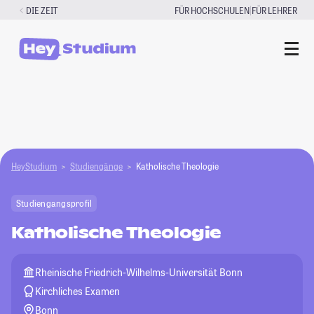
Zum
|
DIE ZEIT
FÜR HOCHSCHULEN
FÜR LEHRER
Inhalt
springen
HeyStudium
Studiengänge
Katholische Theologie
Studiengangsprofil
Katholische Theologie
Rheinische Friedrich-Wilhelms-Universität Bonn
Kirchliches Examen
Bonn