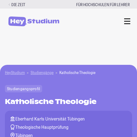
Zum
|
DIE ZEIT
FÜR HOCHSCHULEN
FÜR LEHRER
Inhalt
springen
HeyStudium
Studiengänge
Katholische Theologie
Studiengangsprofil
Katholische Theologie
Eberhard Karls Universität Tübingen
Theologische Hauptprüfung
Tübingen