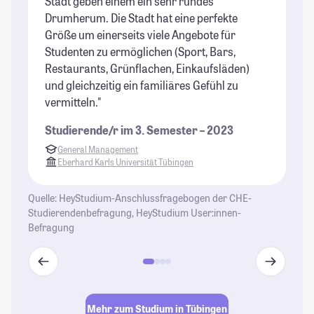
Stadt geben einem ein sehr rundes
St
Drumherum. Die Stadt hat eine perfekte
Größe um einerseits viele Angebote für
Studenten zu ermöglichen (Sport, Bars,
Restaurants, Grünflachen, Einkaufsläden)
und gleichzeitig ein familiäres Gefühl zu
vermitteln."
Studierende/r im 3. Semester – 2023
General Management
Eberhard Karls Universität Tübingen
Quelle: HeyStudium-Anschlussfragebogen der CHE-
Studierendenbefragung, HeyStudium User:innen-
Befragung
Mehr zum Studium in Tübingen