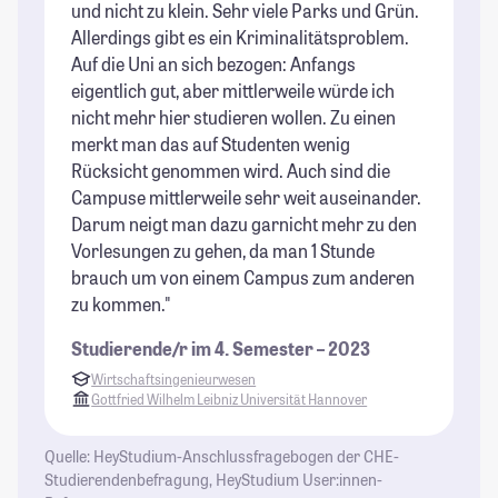
und nicht zu klein. Sehr viele Parks und Grün.
mi
Allerdings gibt es ein Kriminalitätsproblem.
St
Auf die Uni an sich bezogen: Anfangs
eigentlich gut, aber mittlerweile würde ich
nicht mehr hier studieren wollen. Zu einen
merkt man das auf Studenten wenig
Rücksicht genommen wird. Auch sind die
Campuse mittlerweile sehr weit auseinander.
Darum neigt man dazu garnicht mehr zu den
Vorlesungen zu gehen, da man 1 Stunde
brauch um von einem Campus zum anderen
zu kommen."
Studierende/r im 4. Semester – 2023
Wirtschaftsingenieurwesen
Gottfried Wilhelm Leibniz Universität Hannover
Quelle: HeyStudium-Anschlussfragebogen der CHE-
Studierendenbefragung, HeyStudium User:innen-