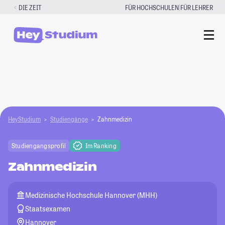
Zum
|
DIE ZEIT
FÜR HOCHSCHULEN
FÜR LEHRER
Inhalt
springen
HeyStudium
Studiengänge
Zahnmedizin
Studiengangsprofil
Im Ranking
Zahnmedizin
Medizinische Hochschule Hannover (MHH)
Staatsexamen
Hannover