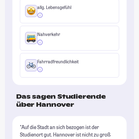
allg. Lebensgefühl
Nahverkehr
Fahrradfreundlichkeit
Das sagen Studierende
über Hannover
"Auf die Stadt an sich bezogen ist der
"E
Studienort gut. Hannover ist nicht zu groß
Pe