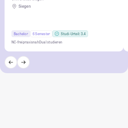
Siegen
Bachelor
6 Semester
Studi-Urteil: 3.4
NC-frei
praxisnah
Dual studieren