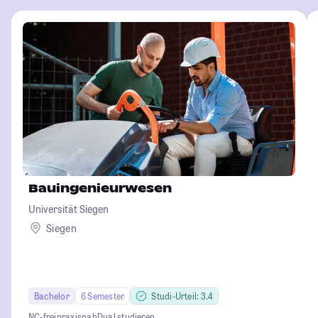
Bauingenieurwesen
Universität Siegen
Siegen
Bachelor
6 Semester
Studi-Urteil: 3.4
NC-frei
praxisnah
Dual studieren