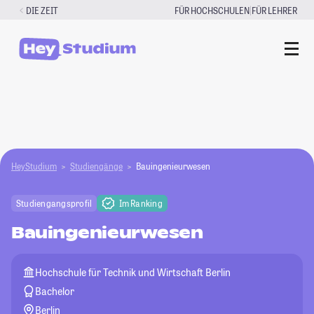
Zum
|
DIE ZEIT
FÜR HOCHSCHULEN
FÜR LEHRER
Inhalt
springen
HeyStudium
Studiengänge
Bauingenieurwesen
Studiengangsprofil
Im Ranking
Bauingenieurwesen
Hochschule für Technik und Wirtschaft Berlin
Bachelor
Berlin