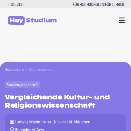
Zum
|
DIE ZEIT
FÜR HOCHSCHULEN
FÜR LEHRER
Inhalt
springen
HeyStudium
Studiengänge
Vergleichende Kultur- und Religionswissenschaf
Studiengangsprofil
Vergleichende Kultur- und
Religionswissenschaft
Ludwig-Maximilians-Universität München
Bachelor of Arts