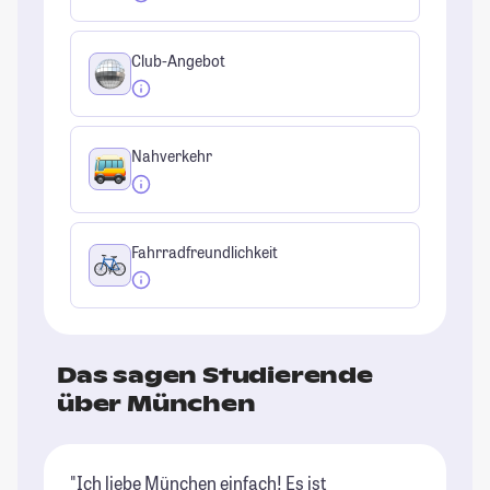
Club-Angebot
Nahverkehr
Fahrradfreundlichkeit
Das sagen Studierende
über München
"Ich liebe München einfach! Es ist
"M