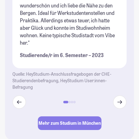
wunderschön und ich liebe die Nähe zu den
ke
Bergen. Ideal für Werkstudentenstellen und
Bi
Praktika. Allerdings etwas teuer, ich hatte
zu
aber Glück und konnte im Studiwohnheim
in
wohnen. Keine typische Studistadt vom Vibe
mö
her."
Mi
au
Studierende/r im 6. Semester – 2023
co
St
Quelle: HeyStudium-Anschlussfragebogen der CHE-
Studierendenbefragung, HeyStudium User:innen-
Befragung
Mehr zum Studium in München