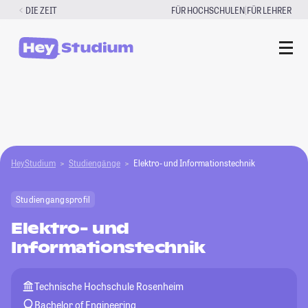
Zum
|
DIE ZEIT
FÜR HOCHSCHULEN
FÜR LEHRER
Inhalt
springen
HeyStudium
Studiengänge
Elektro- und Informationstechnik
Studiengangsprofil
Elektro- und
Informationstechnik
Technische Hochschule Rosenheim
Bachelor of Engineering