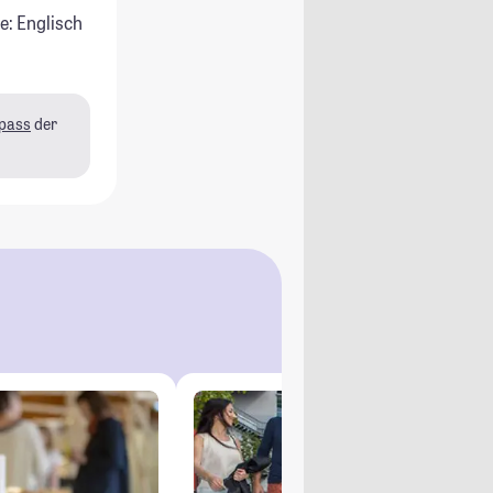
e: Englisch
pass
der