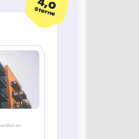
4,0
Sterne
t am Main am