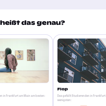
heißt das genau?
Flop
en in Frankfurt am Main am besten:
Das gefällt Studierenden in Frankfur
wenigsten: