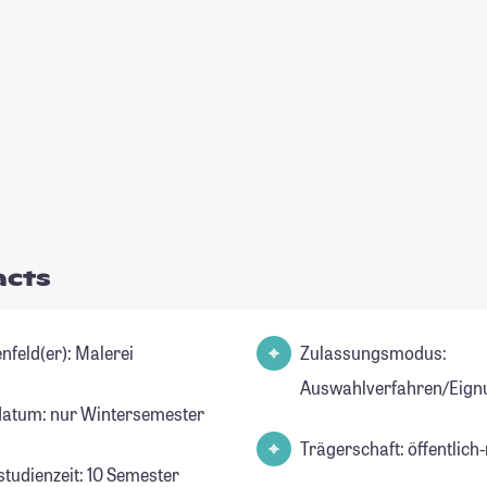
acts
Studienfeld(er): Malerei
Zulassungsmodus:
Auswahlverfahren/Eign
datum: nur Wintersemester
Trägerschaft: öffentlich-
studienzeit: 10 Semester