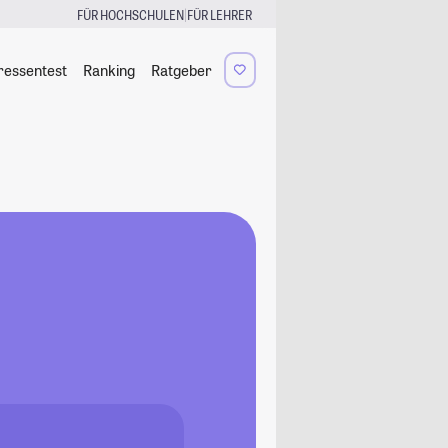
|
FÜR HOCHSCHULEN
FÜR LEHRER
ressentest
Ranking
Ratgeber