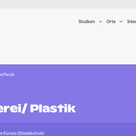
Studium
Orte
Inte
i/Plastik
rei/ Plastik
e Künste (Städelschule)