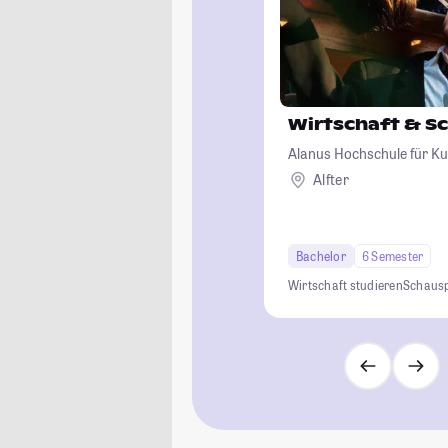
Wirtschaft & S
Alanus Hochschule für Ku
Alfter
Bachelor
6 Semester
Wirtschaft studieren
Schausp