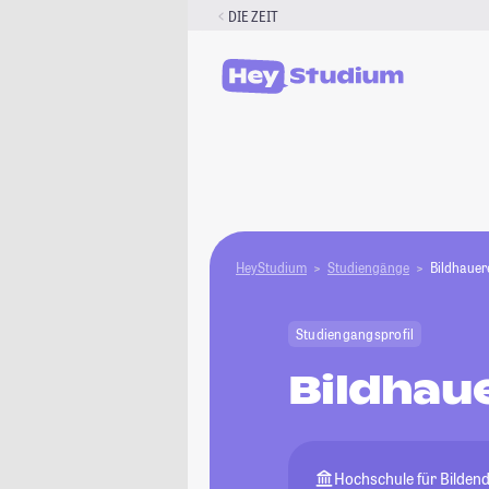
Zum
DIE ZEIT
Inhalt
springen
HeyStudium
Studiengänge
Bildhauere
Studiengangsprofil
Bildhaue
Hochschule für Bildend