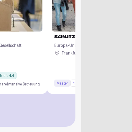
Schutz Europäischer Kult
Gesellschaft
Europa-Universität Viadrina Frankfurt (Od
Frankfurt (Oder)
rteil: 4.4
Master
4 Semester
häre
Intensive Betreuung