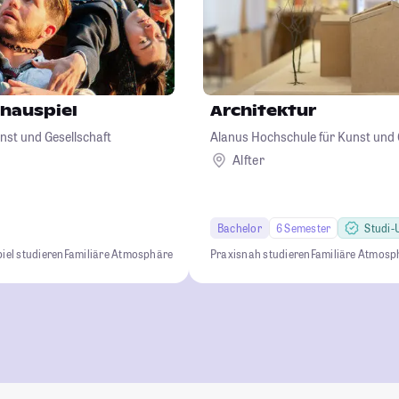
chauspiel
Architektur
nst und Gesellschaft
Alanus Hochschule für Kunst und 
Alfter
Bachelor
6 Semester
Studi-U
iel studieren
Familiäre Atmosphäre
Praxisnah studieren
Familiäre Atmosp