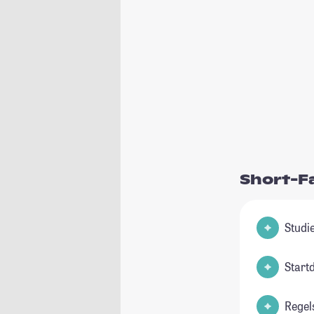
Short-F
Start
Regel