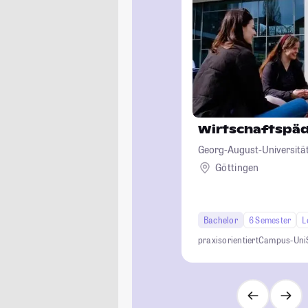
Wirtschaftspä
Georg-August-Universität
Göttingen
Bachelor
6 Semester
L
praxisorientiert
Campus-Uni