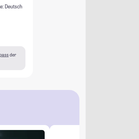
e: Deutsch
pass
der