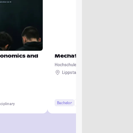
Economics and
Mechatronik
Hochschule Hamm-Lippstadt
Lippstadt
Bachelor
7 Semester
Lehramt
sciplinary