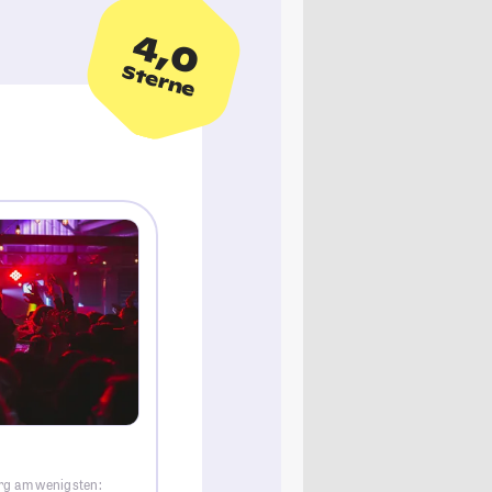
4,0
Sterne
rg am wenigsten: