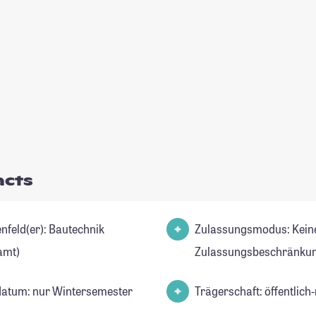
acts
d(er): Bautechnik
Zulassungsmodus: Kein
amt)
Zulassungsbeschränkun
datum: nur Wintersemester
Trägerschaft: öffentlich-