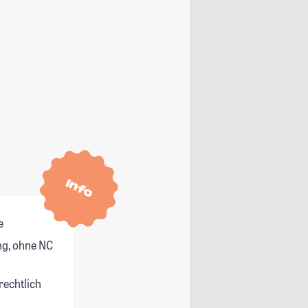
Info
e
g, ohne NC
rechtlich