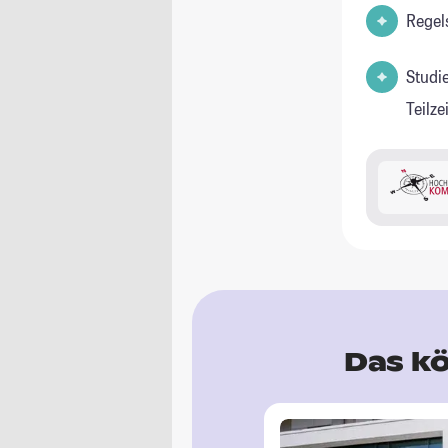
Regel
Studi
Teilz
Das kö