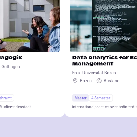
dagogik
Data Analytics for 
Management
 Göttingen
Freie Universität Bozen
Bozen
Ausland
ehramt
Master
4 Semester
Studierendenstadt
international
practice-oriented
interdi