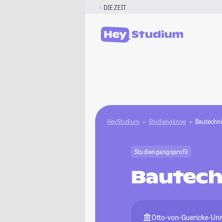
Zum
DIE ZEIT
Inhalt
springen
HeyStudium
Studiengänge
Bautechni
Studiengangsprofil
Bautech
Otto-von-Guericke-Un