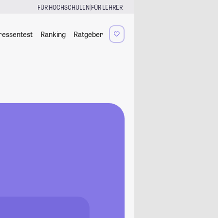
|
FÜR HOCHSCHULEN
FÜR LEHRER
ressentest
Ranking
Ratgeber