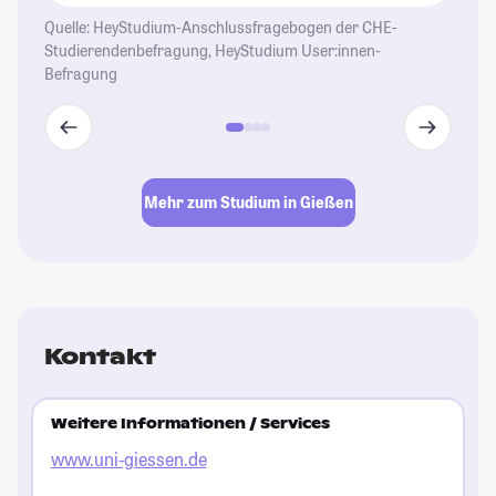
We
Quelle: HeyStudium-Anschlussfragebogen der CHE-
Gi
Studierendenbefragung, HeyStudium User:innen-
Befragung
at
St
Mehr zum Studium in Gießen
Kontakt
Weitere Informationen / Services
www.uni-giessen.de