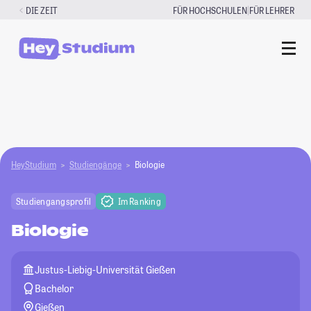
Zum
|
DIE ZEIT
FÜR HOCHSCHULEN
FÜR LEHRER
Inhalt
springen
HeyStudium
Studiengänge
Biologie
Studiengangsprofil
Im Ranking
Biologie
Justus-Liebig-Universität Gießen
Bachelor
Gießen