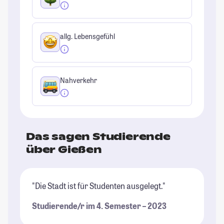
allg. Lebensgefühl
Nahverkehr
Das sagen Studierende
über Gießen
"Die Stadt ist für Studenten ausgelegt."
"G
Pr
Studierende/r im 4. Semester – 2023
Un
Kl